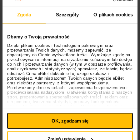
Odkryj wyjątkowe
Czy potrzebujemy
atrakcje na drugi
dziś klipu? Oleg
Zgoda
Szczegóły
O plikach cookies
miesiąc wakacji!
Hakenberg o sztuce
teledysku [Podcast
Scena Główna]
Dbamy o Twoją prywatność
Dzięki plikom cookies i technologiom pokrewnym oraz
przetwarzaniu Twoich danych, możemy zapewnić, że
dopasujemy do Ciebie wyświetlane treści. Wyrażając zgodę na
przechowywanie informacji na urządzeniu końcowym lub dostęp
do nich i przetwarzanie danych (w tym w obszarze profilowania,
analiz rynkowych i statystycznych) sprawiasz, że łatwiej będzie
odnaleźć Ci na eBilet dokładnie to, czego szukasz i
potrzebujesz. Administratorem Twoich danych będzie eBilet
oraz niektórzy partnerzy, z którymi współpracujemy.
Przetwarzamy dane w celach: zapewnienia bezpieczeństwa i
przeciwdziałania nadużyciom, ułatwienia korzystania z naszych
stron, prezentowania spersonalizowanych treści i reklam oraz
ich pomiaru, tworzenia statystyk, poprawy funkcjonalności
strony. Zgodę wyrażasz dobrowolnie. Możesz ją w każdym
Ustawienia
momencie wycofać lub ponowić pod linkiem
plików cookies
na stronie głównej. Wycofanie zgody nie
14.10.2024
Muzyka
Myslovitz
OK, zgadzam się
wpływa na legalność uprzedniego przetwarzania.
Polityka prywatności
Polityka plików cookies
“I nawet kiedy będę sam…” w każdym
Zmień ustawienia