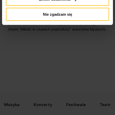
polskim domu – 25 lat “Miłości w czasach
popkultury” Myslovitz
Nie zgadzam się
25 lat temu ukazał się jeden z najpopularniejszych
polskich albumów w historii. Wypakowana po brzegi
hitami "Miłość w czasach popkultury" autorstwa Myslovitz.
Muzyka
Koncerty
Festiwale
Teatr