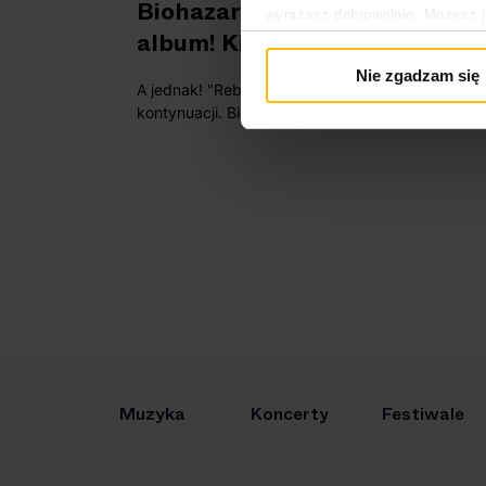
Biohazard nagrywa nowy
wyrażasz dobrowolnie. Możesz 
album! Kiedy premiera?
głównej. Wycofanie zgody nie w
Polityka prywatności
Nie zgadzam się
A jednak! "Reborn in Defiance" doczeka się
Polityka plików cookies
kontynuacji. Biohazard wkracza do studia
nagraniowego. Czy usłyszymy nowy materiał
przed nadchodzącymi koncertami w Polsce?
Muzyka
Koncerty
Festiwale