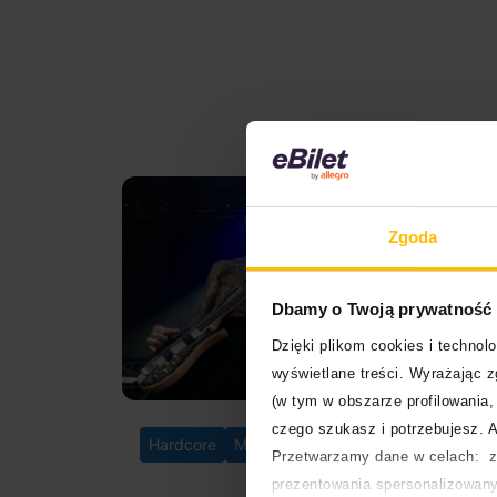
Zgoda
Dbamy o Twoją prywatność
Dzięki plikom cookies i techno
wyświetlane treści. Wyrażając 
(w tym w obszarze profilowania, 
czego szukasz i potrzebujesz. A
20.12.202
Hardcore
Muzyka
Przetwarzamy dane w celach: za
prezentowania spersonalizowanyc