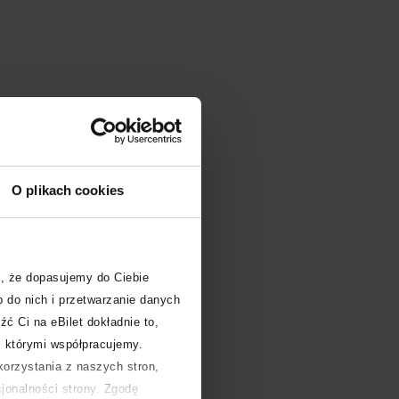
O plikach cookies
, że dopasujemy do Ciebie
 do nich i przetwarzanie danych
źć Ci na eBilet dokładnie to,
z którymi współpracujemy.
orzystania z naszych stron,
cjonalności strony. Zgodę