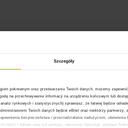
Szczegóły
logiom pokrewnym oraz przetwarzaniu Twoich danych, możemy zapewnić
zgodę na przechowywanie informacji na urządzeniu końcowym lub dostęp
analiz rynkowych i statystycznych) sprawiasz, że łatwiej będzie odnale
dministratorem Twoich danych będzie eBilet oraz niektórzy partnerzy, 
4
pewnienia bezpieczeństwa i przeciwdziałania nadużyciom, ułatwienia k
h treści i reklam oraz ich pomiaru, tworzenia statystyk, poprawy funk