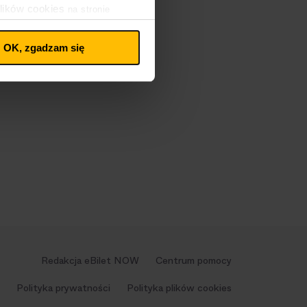
lików cookies
na stronie
OK, zgadzam się
Redakcja eBilet NOW
Centrum pomocy
Polityka prywatności
Polityka plików cookies