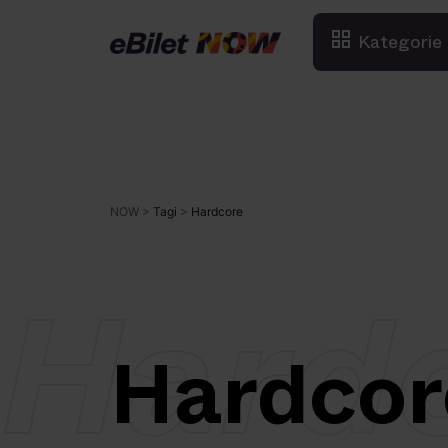
Kategorie
NOW
>
Tagi
>
Hardcore
Hard
Hardcor