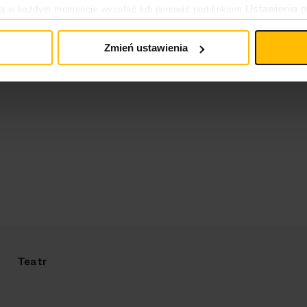
Ustawienia p
ją w każdym momencie wycofać lub ponowić pod linkiem
pływa na legalność uprzedniego przetwarzania.
Zmień ustawienia
Teatr