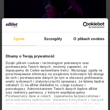
Na czasie
Zgoda
Szczegóły
O plikach cookies
16.01.2024
emocje muzyczne
gatunki muzyczne
06.08.2026
05.08.2026
Polecane
Scena Impostora
eBilet
Festiwal
Kto jest
Aplikacja
Wpływ muzyki na emocje i nastrój (tego się
Dbamy o Twoją prywatność
prawdziwym fanem
KAMAAAN nową
nie spodziewasz)
Dzięki plikom cookies i technologiom pokrewnym oraz
Chivasa?
inicjatywą eBilet
przetwarzaniu Twoich danych, możemy zapewnić, że
dopasujemy do Ciebie wyświetlane treści. Wyrażając zgodę na
jednoczącą fanów
Nie od dziś wiadomo, że muzyka wpływa na nasze
przechowywanie informacji na urządzeniu końcowym lub dostęp
emocje. Jeśli podczas sprzątania będziemy słuchać
do nich i przetwarzanie danych (w tym w obszarze profilowania,
analiz rynkowych i statystycznych) sprawiasz, że łatwiej będzie
skocznej i przyjemnej muzyki – pójdzie nam to o wiele
odnaleźć Ci na eBilet dokładnie to, czego szukasz i
szybciej (a co ważniejsze: z uśmiechem na ustach). Za to
potrzebujesz. Administratorem Twoich danych będzie eBilet
gdy mamy doła, chętniej słuchamy smutnej muzyki, która
oraz niektórzy partnerzy, z którymi współpracujemy.
Przetwarzamy dane w celach: zapewnienia bezpieczeństwa i
pozwala nam bardziej przeżywać nasze emocje. Zobacz,
przeciwdziałania nadużyciom, ułatwienia korzystania z naszych
jak jeszcze muzyka wpływa na nasz nastrój i zachowania.
stron, prezentowania spersonalizowanych treści i reklam oraz
04.08.2026
04.08.2026
Festiwal
OFF Festival
High Five
Polecane
ich pomiaru, tworzenia statystyk, poprawy funkcjonalności