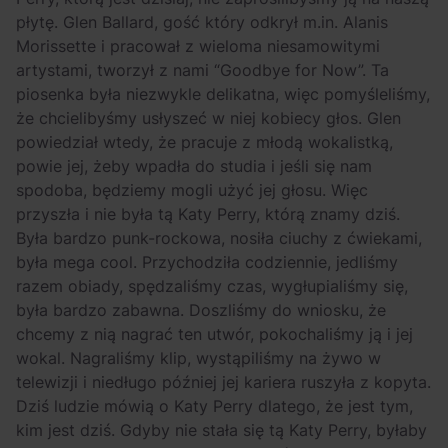
płytę. Glen Ballard, gość który odkrył m.in. Alanis
Morissette i pracował z wieloma niesamowitymi
artystami, tworzył z nami “Goodbye for Now”. Ta
piosenka była niezwykle delikatna, więc pomyśleliśmy,
że chcielibyśmy usłyszeć w niej kobiecy głos. Glen
powiedział wtedy, że pracuje z młodą wokalistką,
powie jej, żeby wpadła do studia i jeśli się nam
spodoba, będziemy mogli użyć jej głosu. Więc
przyszła i nie była tą Katy Perry, którą znamy dziś.
Była bardzo punk-rockowa, nosiła ciuchy z ćwiekami,
była mega cool. Przychodziła codziennie, jedliśmy
razem obiady, spędzaliśmy czas, wygłupialiśmy się,
była bardzo zabawna. Doszliśmy do wniosku, że
chcemy z nią nagrać ten utwór, pokochaliśmy ją i jej
wokal. Nagraliśmy klip, wystąpiliśmy na żywo w
telewizji i niedługo później jej kariera ruszyła z kopyta.
Dziś ludzie mówią o Katy Perry dlatego, że jest tym,
kim jest dziś. Gdyby nie stała się tą Katy Perry, byłaby