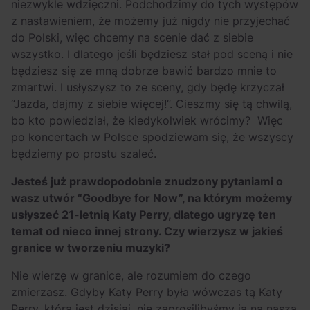
niezwykle wdzięczni. Podchodzimy do tych występów
z nastawieniem, że możemy już nigdy nie przyjechać
do Polski, więc chcemy na scenie dać z siebie
wszystko. I dlatego jeśli będziesz stał pod sceną i nie
będziesz się ze mną dobrze bawić bardzo mnie to
zmartwi. I usłyszysz to ze sceny, gdy będę krzyczał
“Jazda, dajmy z siebie więcej!”. Cieszmy się tą chwilą,
bo kto powiedział, że kiedykolwiek wrócimy? Więc
po koncertach w Polsce spodziewam się, że wszyscy
będziemy po prostu szaleć.
Jesteś już prawdopodobnie znudzony pytaniami o
wasz utwór “Goodbye for Now”, na którym możemy
usłyszeć 21-letnią Katy Perry, dlatego ugryzę ten
temat od nieco innej strony. Czy wierzysz w jakieś
granice w tworzeniu muzyki?
Nie wierzę w granice, ale rozumiem do czego
zmierzasz. Gdyby Katy Perry była wówczas tą Katy
Perry, którą jest dzisiaj, nie zaprosilibyśmy ją na naszą