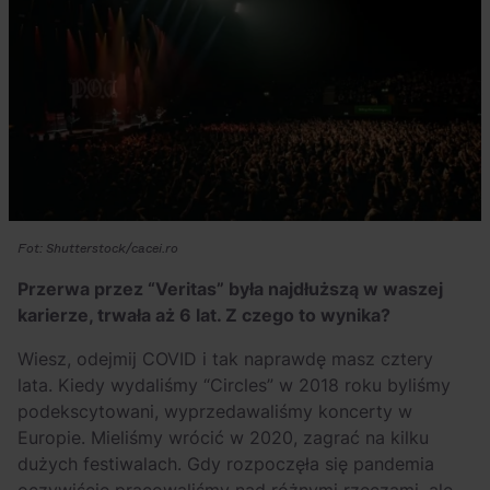
Fot: Shutterstock/cacei.ro
Przerwa przez “Veritas” była najdłuższą w waszej
karierze, trwała aż 6 lat. Z czego to wynika?
Wiesz, odejmij COVID i tak naprawdę masz cztery
lata. Kiedy wydaliśmy “Circles” w 2018 roku byliśmy
podekscytowani, wyprzedawaliśmy koncerty w
Europie. Mieliśmy wrócić w 2020, zagrać na kilku
dużych festiwalach. Gdy rozpoczęła się pandemia
oczywiście pracowaliśmy nad różnymi rzeczami, ale