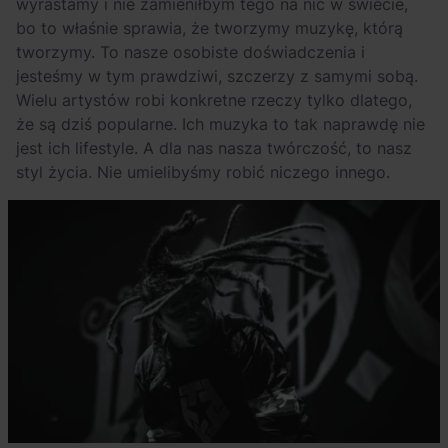
wyrastamy i nie zamieniłbym tego na nic w świecie,
bo to właśnie sprawia, że tworzymy muzykę, którą
tworzymy. To nasze osobiste doświadczenia i
jesteśmy w tym prawdziwi, szczerzy z samymi sobą.
Wielu artystów robi konkretne rzeczy tylko dlatego,
że są dziś popularne. Ich muzyka to tak naprawdę nie
jest ich lifestyle. A dla nas nasza twórczość, to nasz
styl życia. Nie umielibyśmy robić niczego innego.