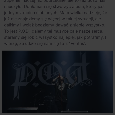
zupełnie inaczej niż poprzednie, ale to też dużo nas
nauczyło. Udało nam się stworzyć album, który jest
jednym z moich ulubionych. Mam wielką nadzieję, że
już nie znajdziemy się więcej w takiej sytuacji, ale
daliśmy i wciąż będziemy dawać z siebie wszystko.
To jest P.O.D., dajemy tej muzyce całe nasze serca,
staramy się robić wszystko najlepiej, jak potrafimy. I
wierzę, że udało się nam się to z “Veritas”.