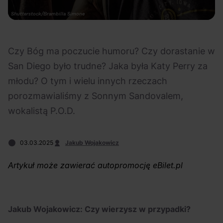
Na czasie
Fot. Shutterstock/Brambilla Simone
Czy Bóg ma poczucie humoru? Czy dorastanie w
San Diego było trudne? Jaka była Katy Perry za
młodu? O tym i wielu innych rzeczach
06.08.2026
05.08.2026
Polecane
Scena Impostora
eBilet
Festiwal
porozmawialiśmy z Sonnym Sandovalem,
Kto jest
Aplikacja
wokalistą P.O.D.
prawdziwym fanem
KAMAAAN nową
Chivasa?
inicjatywą eBilet
03.03.2025
Jakub Wojakowicz
jednoczącą fanów
Artykuł może zawierać autopromocję eBilet.pl
Jakub Wojakowicz: Czy wierzysz w przypadki?
03.08.2026
30.07.2026
Bring Me The Horizon
Ciekawostki
Dla dzieci
Polecane