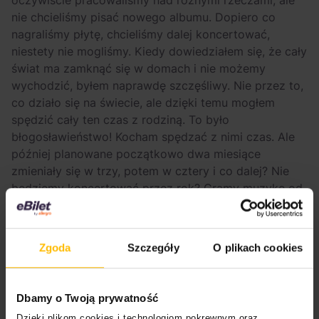
nie chcieliśmy pisać nowego albumu. Dopiero co
nagraliśmy płytę, chcieliśmy dalej koncertować,
niestety nie mogliśmy. Kiedy dowiedziałem się, że cały
świat ma zamknąć się w domach i nie możemy
wychodzić, byłem naprawdę szczęśliwy. Nie przez to,
co działo się na świecie, ale dzięki temu mogłem
spędzić cały ten czas z rodziną. To było
błogosławieństwo! Kocham spędzać z nimi czas. Ale
później planowane początkowo dwa miesiące
zmieniały się w trzy, potem w cztery i co dalej? Nie
będziemy koncertować przez rok? Gramy muzykę od
1992 roku, to była najdłuższa przerwa jaką
kiedykolwiek mieliśmy. Nie koncertowaliśmy, nie
widywaliśmy się regularnie na żywo. To było bardzo
Zgoda
Szczegóły
O plikach cookies
dziwne. Gdy zbliżaliśmy się do zniesienia obostrzeń
związanych z pandemią, wszystkie zespoły miały już
napisane nowe materiały, więc wytwórnia powiedziała
Dbamy o Twoją prywatność
nam: “Chłopaki, musicie napisać nową płytę”.
Dzięki plikom cookies i technologiom pokrewnym oraz