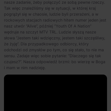
nasze zadanie, żeby połączyć ze sobą pewne rzeczy.
Tak więc znaleźliśmy się w sytuacji, w której kraj
pogrążył się w chaosie, ludzie byli przerażeni, a w
rockowych stacjach radiowych hitem numer jeden jest
nasz utwór “Alive”, później “Youth Of A Nation”
wędruje na szczyt MTV TRL. Ludzie słyszą nasze
słowa “Jestem taki wdzięczny, jestem taki szczęśliwy,
że żyję”. Dla przypadkowego odbiorcy, który
odchodzi od zmysłów po tym, co się stało, to nie ma
sensu. Zadaje więc sobie pytanie: “Dlaczego się tak
czujesz?”. Nasza odpowiedź brzmi: bo wierzę w Boga
i mam w nim nadzieję.