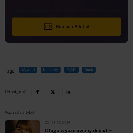
Kup na eBilet.pl
Wywiad
Koncerty
P.O.D.
Rock
Tagi:
Udostępnij:
Poprzedni artykuł
28.02.2025
Długo wyczekiwany debiut –