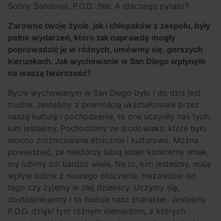
Arctic Monkeys i
Odkryj wyjątkowe
Sonny Sandoval, P.O.D.: Nie. A dlaczego pytasz?
Bring Me The
atrakcje na drugi
Zarówno twoje życie, jak i chłopaków z zespołu, były
Horizon. Lustrzane
miesiąc wakacji!
pełne wydarzeń, które tak naprawdę mogły
kariery zespołów z
poprowadzić je w różnych, umówmy się, gorszych
Sheffield
kierunkach. Jak wychowanie w San Diego wpłynęło
na waszą twórczość?
Bycie wychowanym w San Diego było i do dziś jest
trudne. Jesteśmy z pewnością ukształtowani przez
naszą kulturę i pochodzenie, to one uczyniły nas tych,
kim jesteśmy. Pochodzimy ze środowiska, które było
mocno zróżnicowane etnicznie i kulturowo. Można
powiedzieć, że niektórzy lubią jeden konkretny smak,
my lubimy ich bardzo wiele. Na to, kim jesteśmy, mają
wpływ ludzie z naszego otoczenia, niezależnie od
tego czy żyjemy w złej dzielnicy. Uczymy się,
dostosowujemy i to buduje nasz charakter. Jesteśmy
P.O.D. dzięki tym różnym elementom, z których