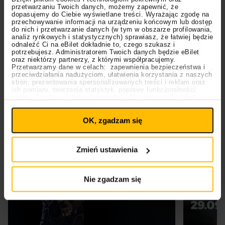
przetwarzaniu Twoich danych, możemy zapewnić, że
dopasujemy do Ciebie wyświetlane treści. Wyrażając zgodę na
przechowywanie informacji na urządzeniu końcowym lub dostęp
do nich i przetwarzanie danych (w tym w obszarze profilowania,
analiz rynkowych i statystycznych) sprawiasz, że łatwiej będzie
odnaleźć Ci na eBilet dokładnie to, czego szukasz i
potrzebujesz. Administratorem Twoich danych będzie eBilet
oraz niektórzy partnerzy, z którymi współpracujemy.
Przetwarzamy dane w celach: zapewnienia bezpieczeństwa i
przeciwdziałania nadużyciom, ułatwienia korzystania z naszych
stron, prezentowania spersonalizowanych treści i reklam oraz
ich pomiaru, tworzenia statystyk, poprawy funkcjonalności
strony. Zgodę wyrażasz dobrowolnie. Możesz ją w każdym
Ustawienia
momencie wycofać lub ponowić pod linkiem
plików cookies
na stronie głównej. Wycofanie zgody nie
OK, zgadzam się
wpływa na legalność uprzedniego przetwarzania.
Polityka prywatności
Polityka plików cookies
Zmień ustawienia
Nie zgadzam się