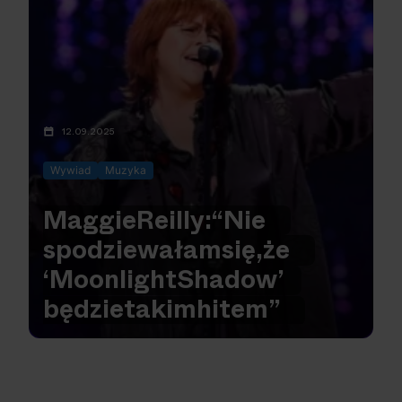
12.09.2025
Wywiad
Muzyka
Maggie
Reilly:
“Nie
spodziewałam
się,
że
‘Moonlight
Shadow’
będzie
takim
hitem”