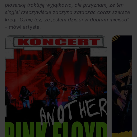
piosenkę traktuję wyjątkowo, ale przyznam, że ten
singiel rzeczywiście zaczyna zataczać coraz szersze
kręgi. Czuję też, że jestem dzisiaj w dobrym miejscu”
– mówi artysta.