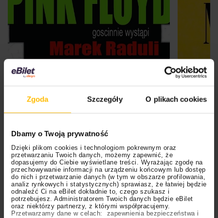
Kup bilet
Zgoda
Szczegóły
O plikach cookies
Jesienią 2025 Stach Bukowski rusza w trasę
koncertową
“Dla Ciebie Tour”
, odwiedzając
Dbamy o Twoją prywatność
największe miasta w Polsce, w tym
Warszawę,
Dzięki plikom cookies i technologiom pokrewnym oraz
przetwarzaniu Twoich danych, możemy zapewnić, że
Kraków, Poznań, Wrocław
oraz
Olsztyn Green
dopasujemy do Ciebie wyświetlane treści. Wyrażając zgodę na
Festival
, który ma dla artysty wyjątkowe znaczenie.
przechowywanie informacji na urządzeniu końcowym lub dostęp
do nich i przetwarzanie danych (w tym w obszarze profilowania,
To tam, jako barista, serwował kiedyś kawę
analiz rynkowych i statystycznych) sprawiasz, że łatwiej będzie
uczestnikom festiwalu, marząc o własnym występie na
odnaleźć Ci na eBilet dokładnie to, czego szukasz i
potrzebujesz. Administratorem Twoich danych będzie eBilet
scenie. Dziś to marzenie staje się rzeczywistością.
oraz niektórzy partnerzy, z którymi współpracujemy.
Przetwarzamy dane w celach: zapewnienia bezpieczeństwa i