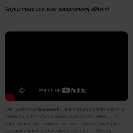
OFF Festival 2026 –
High Five: pięć
Artykuł może zawierać autopromocję eBilet.pl
nocne koncerty
najciekawszych
warte uwagi!
wydarzeń w polskim
rapie [czerwiec i
lipiec 2026]
Jak podkreśla
Bukowski
, nowa płyta będzie bardziej
osobista, z lżejszym i świeższym brzmieniem, przy
zachowaniu gitarowego trzonu, który od początku
stanowi znak rozpoznawczy zespołu. –
“Każdą