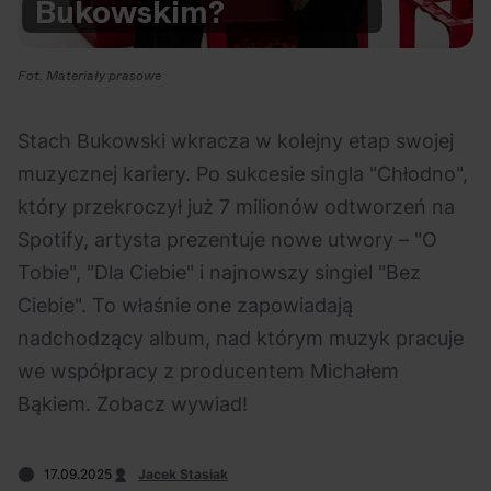
Bukowskim?
Na czasie
Fot. Materiały prasowe
Stach Bukowski wkracza w kolejny etap swojej
muzycznej kariery. Po sukcesie singla "Chłodno",
06.08.2026
05.08.2026
Polecane
Scena Impostora
eBilet
Festiwal
który przekroczył już 7 milionów odtworzeń na
Kto jest
Aplikacja
Spotify, artysta prezentuje nowe utwory – "O
prawdziwym fanem
KAMAAAN nową
Tobie", "Dla Ciebie" i najnowszy singiel "Bez
Chivasa?
inicjatywą eBilet
Ciebie". To właśnie one zapowiadają
jednoczącą fanów
nadchodzący album, nad którym muzyk pracuje
we współpracy z producentem Michałem
Bąkiem. Zobacz wywiad!
04.08.2026
04.08.2026
Festiwal
OFF Festival
High Five
Polecane
17.09.2025
Jacek Stasiak