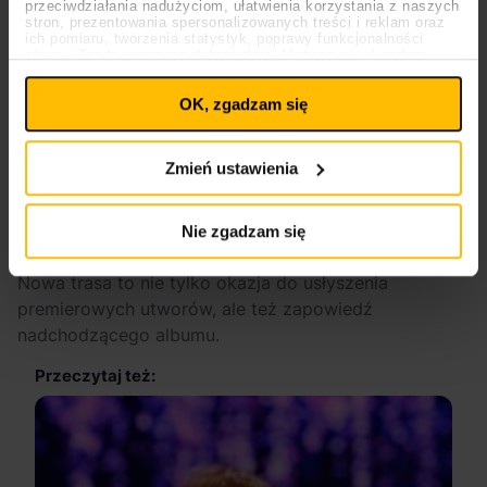
przeciwdziałania nadużyciom, ułatwienia korzystania z naszych
stron, prezentowania spersonalizowanych treści i reklam oraz
ich pomiaru, tworzenia statystyk, poprawy funkcjonalności
strony. Zgodę wyrażasz dobrowolnie. Możesz ją w każdym
Ustawienia
momencie wycofać lub ponowić pod linkiem
plików cookies
na stronie głównej. Wycofanie zgody nie
OK, zgadzam się
wpływa na legalność uprzedniego przetwarzania.
Polityka prywatności
Polityka plików cookies
Zmień ustawienia
Nie zgadzam się
Nowa trasa to nie tylko okazja do usłyszenia
premierowych utworów, ale też zapowiedź
nadchodzącego albumu.
Przeczytaj też: