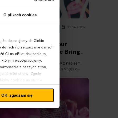
O plikach cookies
13.04.2026
Bring Me The Horizon
Polecane
, że dopasujemy do Ciebie
Nowe życie “Count Your
 do nich i przetwarzanie danych
Blessings”! Co szykuje Bring
źć Ci na eBilet dokładnie to,
Me The Horizon?
z którymi współpracujemy.
W sieci pojawiły się zdjęcia plakatów z napisem
orzystania z naszych stron,
"Pray For Plagues", nawiązującym do singla z
cjonalności strony. Zgodę
debiutanckiego albumu Bring Me The Horizon.
Jak się okazało, skojarzenia były słuszne, a
lików cookies
na stronie
zespół szykuje coś wyjątkowego!
OK, zgadzam się