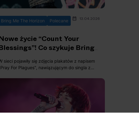
13.04.2026
Bring Me The Horizon
Polecane
Nowe życie “Count Your
Blessings”! Co szykuje Bring
Me The Horizon?
W sieci pojawiły się zdjęcia plakatów z napisem
"Pray For Plagues", nawiązującym do singla z
debiutanckiego albumu Bring Me The Horizon.
Jak się okazało, skojarzenia były słuszne, a
zespół szykuje coś wyjątkowego!