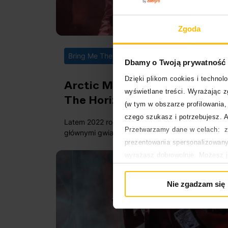
Zgoda
03.08.
Bring Me The Horizon
Ciekawostki
Dbamy o Twoją prywatność
Dzięki plikom cookies i techno
Arctic Monkeys i Bring Me
wyświetlane treści. Wyrażając 
The Horizon. Lustrzane
(w tym w obszarze profilowania, 
kariery zespołów z Sheffield
czego szukasz i potrzebujesz. A
Latem 2022 roku na festiwalach Reading i Leeds
Przetwarzamy dane w celach: za
głównymi gwiazdami imprezy zostały Arctic
prezentowania spersonalizowanyc
Monkeys i Bring Me The Horizon. Dwa zespoły z
Sheffield, których członkowie mijali się kiedyś na
wyrażasz dobrowolnie. Możesz 
szkolnych korytarzach, stanęły obok siebie na
głównej. Wycofanie zgody nie w
szczycie jednego z najważniejszych festiwali w
Polityka prywatności
Nie zgadzam się
Wielkiej Brytanii. Zobaczmy jak to się stało, że
Polityka plików cookies
dwie nastoletnie kapele mające zupełnie inny
punkt wyjścia stały się jednymi z najważniejszyc
w XXI wieku.