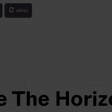
eBilet
 Me T
e The Horiz