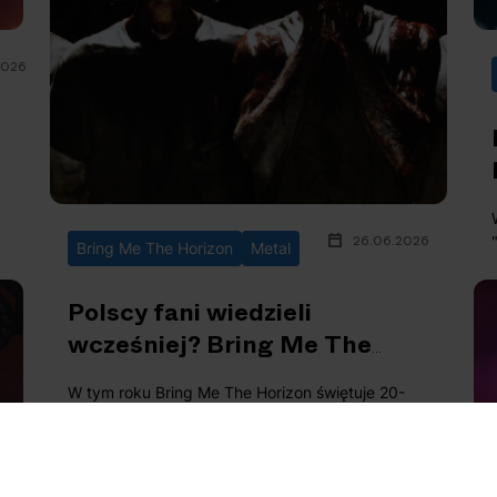
2026
26.06.2026
Bring Me The Horizon
Metal
Polscy fani wiedzieli
wcześniej? Bring Me The
Horizon i “Dehumanized”
W tym roku Bring Me The Horizon świętuje 20-
h
lecie przełomowego "Count Your Blessings".
Zespół podzielił się kolejną zapowiedzią nowej
wersji płyty.