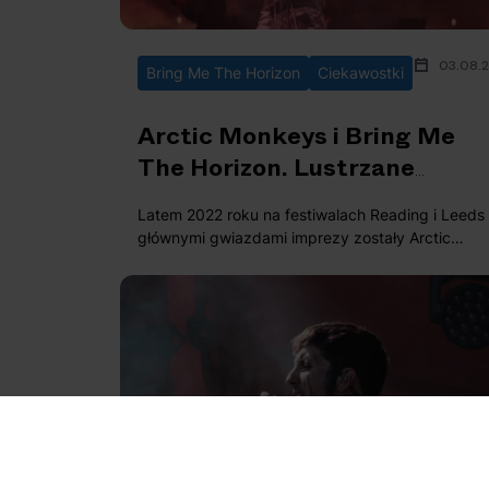
03.08.
Bring Me The Horizon
Ciekawostki
Arctic Monkeys i Bring Me
The Horizon. Lustrzane
kariery zespołów z Sheffield
Latem 2022 roku na festiwalach Reading i Leeds
głównymi gwiazdami imprezy zostały Arctic
Monkeys i Bring Me The Horizon. Dwa zespoły z
Sheffield, których członkowie mijali się kiedyś na
szkolnych korytarzach, stanęły obok siebie na
szczycie jednego z najważniejszych festiwali w
Wielkiej Brytanii. Zobaczmy jak to się stało, że
dwie nastoletnie kapele mające zupełnie inny
punkt wyjścia stały się jednymi z najważniejszyc
w XXI wieku.