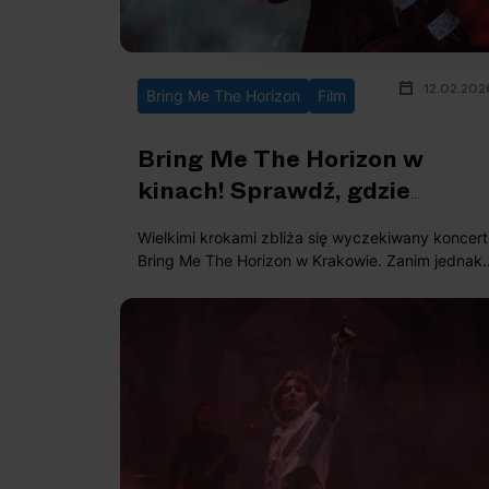
12.02.202
Bring Me The Horizon
Film
Bring Me The Horizon w
kinach! Sprawdź, gdzie
obejrzeć koncert z São Paulo
Wielkimi krokami zbliża się wyczekiwany koncert
Bring Me The Horizon w Krakowie. Zanim jednak
wydarzenie się odbędzie, zespół szykuje coś
specjalnego. Już wkrótce do kin trafi wyjątkowy
film koncertowy. Sprawdź szczegóły!