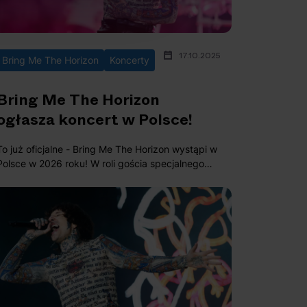
2025
17.10.2025
Bring Me The Horizon
Koncerty
Bring Me The Horizon
ogłasza koncert w Polsce!
To już oficjalne - Bring Me The Horizon wystąpi w
Polsce w 2026 roku! W roli gościa specjalnego
usłyszymy Knocked Loose. Sprawdź szczegóły
wydarzenia.