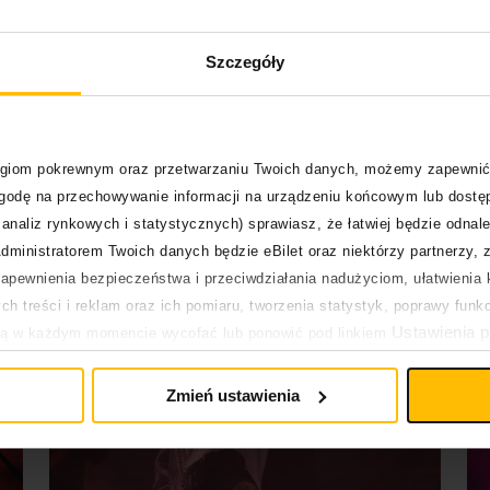
Polscy fani wiedzieli
wcześniej? Bring Me The
Szczegóły
Horizon i “Dehumanized”
W tym roku Bring Me The Horizon świętuje 20-
2026
lecie przełomowego "Count Your Blessings".
Zespół podzielił się kolejną zapowiedzią nowej
wersji płyty.
logiom pokrewnym oraz przetwarzaniu Twoich danych, możemy zapewnić
zgodę na przechowywanie informacji na urządzeniu końcowym lub dostęp
analiz rynkowych i statystycznych) sprawiasz, że łatwiej będzie odnale
dministratorem Twoich danych będzie eBilet oraz niektórzy partnerzy, 
pewnienia bezpieczeństwa i przeciwdziałania nadużyciom, ułatwienia k
h treści i reklam oraz ich pomiaru, tworzenia statystyk, poprawy funk
Ustawienia p
ją w każdym momencie wycofać lub ponowić pod linkiem
pływa na legalność uprzedniego przetwarzania.
Zmień ustawienia
h