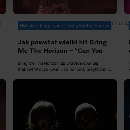
6
22.10.
Historia jednej piosenki
Bring Me The Horizon
Jak powstał wielki hit Bring
Me The Horizon – “Can You
Feel My Heart”?
Bring Me The Horizon już wkrótce opanują
Kraków! W oczekiwaniu na koncert, przybliżamy
historię powstania ich ogromnego hitu - "Can You
Feel My Heart"!