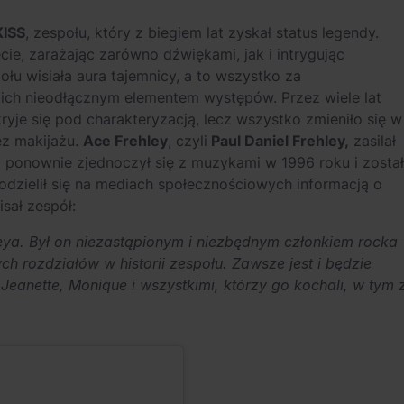
KISS
, zespołu, który z biegiem lat zyskał status legendy.
ie, zarażając zarówno dźwiękami, jak i intrygując
u wisiała aura tajemnicy, a to wszystko za
ę ich nieodłącznym elementem występów. Przez wiele lat
 kryje się pod charakteryzacją, lecz wszystko zmieniło się w
ez makijażu.
Ace Frehley
, czyli
Paul Daniel Frehley,
zasilał
j ponownie zjednoczył się z muzykami w 1996 roku i został
zielił się na mediach społecznościowych informacją o
isał zespół:
eya. Był on niezastąpionym i niezbędnym członkiem rocka
h rozdziałów w historii zespołu. Zawsze jest i będzie
Jeanette, Monique i wszystkimi, którzy go kochali, w tym 