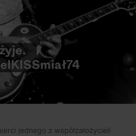
żyje.
el
KISS
miał
74
ierci jednego z współzałożycieli