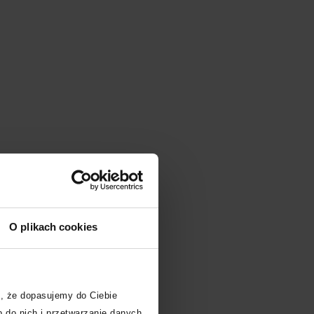
O plikach cookies
, że dopasujemy do Ciebie
 do nich i przetwarzanie danych