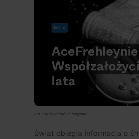
Metal
Ace
Frehley
nie
Współzałożyci
lata
Fot. PAP/Avalon/Ola Bergman
Świat obiegła informacja o śm