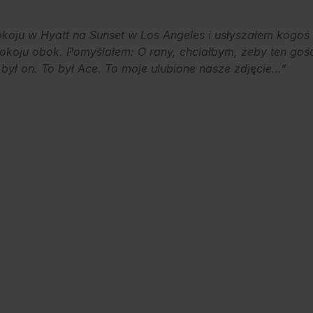
oju w Hyatt na Sunset w Los Angeles i usłyszałem kogoś
pokoju obok. Pomyślałem: O rany, chciałbym, żeby ten goś
 był on. To był Ace. To moje ulubione nasze zdjęcie…”