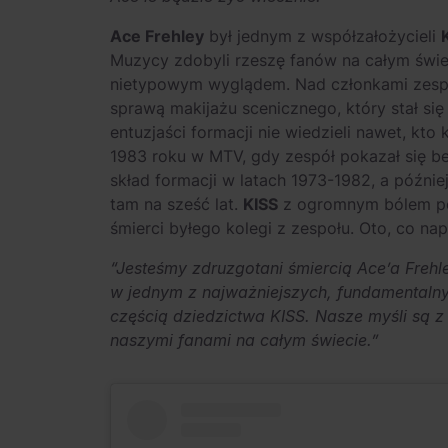
Ace Frehley
był jednym z współzałożycieli
Muzycy zdobyli rzeszę fanów na całym świec
nietypowym wyglądem. Nad członkami zespoł
sprawą makijażu scenicznego, który stał si
entuzjaści formacji nie wiedzieli nawet, kto
1983 roku w MTV, gdy zespół pokazał się b
skład formacji w latach 1973-1982, a późnie
tam na sześć lat.
KISS
z ogromnym bólem pod
śmierci byłego kolegi z zespołu. Oto, co nap
“Jesteśmy zdruzgotani śmiercią Ace’a Frehl
w jednym z najważniejszych, fundamentalnyc
częścią dziedzictwa KISS. Nasze myśli są z 
naszymi fanami na całym świecie.”