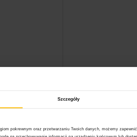
agramie
Szczegóły
logiom pokrewnym oraz przetwarzaniu Twoich danych, możemy zapewnić
zgodę na przechowywanie informacji na urządzeniu końcowym lub dostęp