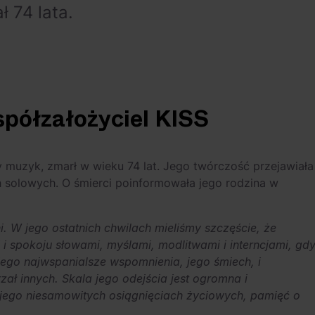
ł 74 lata.
spółzałożyciel KISS
ny muzyk, zmarł w wieku 74 lat. Jego twórczość przejawiała
ach solowych. O śmierci poinformowała jego rodzina w
. W jego ostatnich chwilach mieliśmy szczęście, że
 i spokoju słowami, myślami, modlitwami i interncjami, gd
jego najwspanialsze wspomnienia, jego śmiech, i
zał innych. Skala jego odejścia jest ogromna i
jego niesamowitych osiągnięciach życiowych, pamięć o