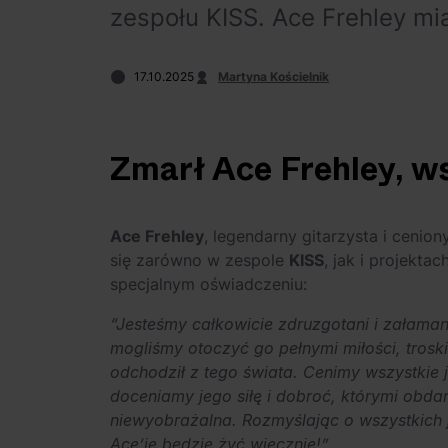
zespołu KISS. Ace Frehley mia
17.10.2025
Martyna Kościelnik
Zmarł Ace Frehley, w
Ace Frehley
, legendarny gitarzysta i cenio
się zarówno w zespole
KISS
, jak i projekt
specjalnym oświadczeniu:
“Jesteśmy całkowicie zdruzgotani i załamani
mogliśmy otoczyć go pełnymi miłości, troski
odchodził z tego świata. Cenimy wszystkie 
doceniamy jego siłę i dobroć, którymi obdar
niewyobrażalna. Rozmyślając o wszystkich 
Ace’ie będzie żyć wiecznie!”