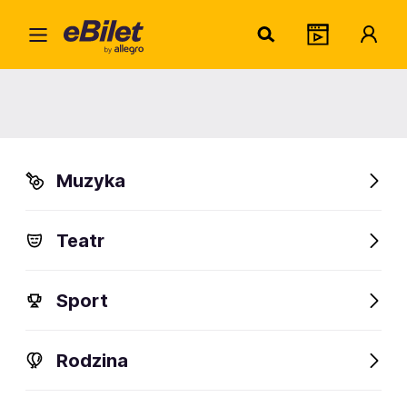
Polska Noc Kabaretowa 2026
11.09-13.12.2026
Ostróda, Mrągowo, Sopot i inne
Organizatorzy:
ESKANDER
,
Muzyka
Lux Jerzy Grazda Spółka Komandytowa
Sprawdź bilety
Teatr
Sport
Rodzina