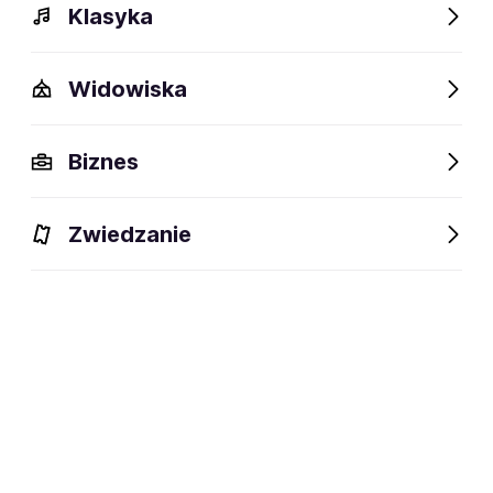
Klasyka
Widowiska
Biznes
BILETY
Zwiedzanie
Filtruj
Opole
Piątek
11.09.2026
20:00
ESKANDER
Polska Noc Kabaretowa 2026
Opole,
Narodowe Centrum Polskiej Piosenki