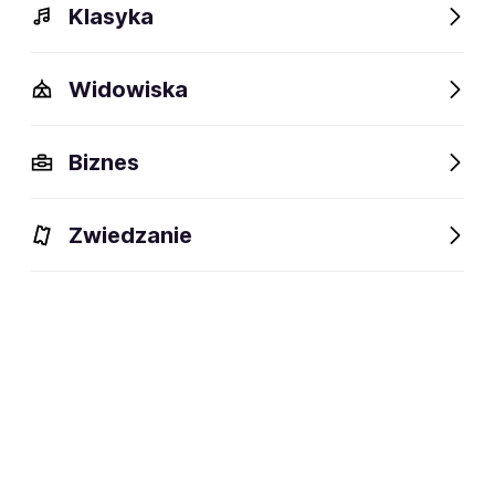
Klasyka
Widowiska
Biznes
Zwiedzanie
BILETY
Filtruj
Tarnów
Piątek
25.09.2026
19:00
QUALITIM Sp. z o.o.