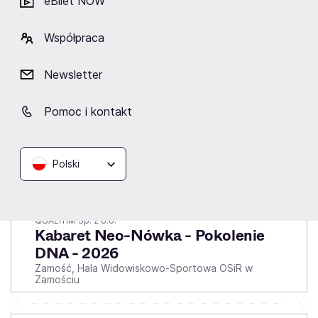
eBilet NOW
Lublin,
Hala sportowo-widowiskowa UM w Lublinie
Współpraca
Kup bilety
od 160,90 zł
Newsletter
Cena zawiera wszystkie opłaty obowiązkowe.
Pomoc i kontakt
Zamość
Polski
Niedziela
15.11.2026
15:30
QUALITIM Sp. z o.o.
Kabaret Neo-Nówka - Pokolenie
DNA - 2026
Zamość,
Hala Widowiskowo-Sportowa OSiR w
Zamościu