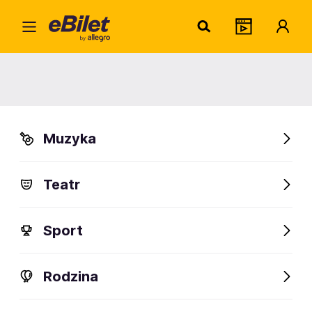
Kabaret Neo-Nówka: Pokolenie
DNA - Nowy Program 2026
25.09-29.11.2026
Muzyka
Tarnów, Tarnowskie Góry, Będzin i inne
Organizator:
QUALITIM Sp. z o.o.
Teatr
Sprawdź bilety
Sport
Rodzina