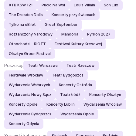
XTB KSW 121
Pucio Na Wsi
Louis Villain
Son Lux
The Dresden Dolls
Koncerty przy świecach
Tylko na eBilet
Great September
Roztańczony Narodowy
Mandoria
Pyrkon 2027
Otsochodzi - RIOTT
Festiwal Kultury Kresowej
Olsztyn Green Festival
Poszukaj:
Teatr Warszawa
Teatr Rzeszów
Festiwale Wrocław
Teatr Bydgoszcz
Wydarzenia Wałbrzych
Koncerty Ostróda
Wydarzenia Nowy Sącz
Teatr Łódź
Koncerty Olsztyn
Koncerty Opole
Koncerty Lublin
Wydarzenia Wrocław
Wydarzenia Bydgoszcz
Wydarzenia Opole
Koncerty Gdynia
Sprawdź kabarety w:
Kielcach
Cieszynie
Będzinie