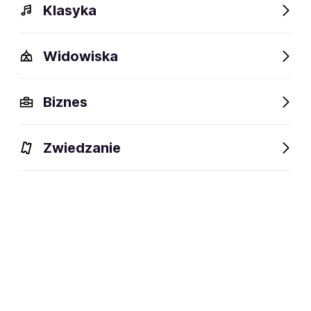
Klasyka
Widowiska
Biznes
Zwiedzanie
Dlaczego warto?
O wydarzeniu
Artyści
Lokalizac
Dlaczego warto?