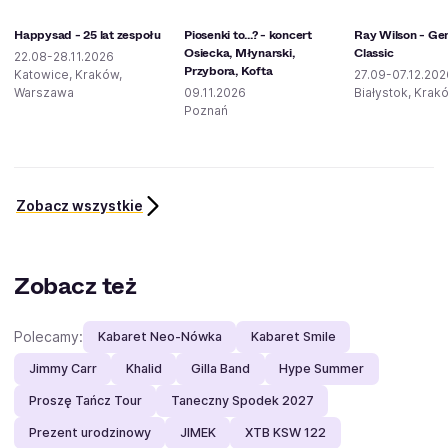
Happysad - 25 lat zespołu
Piosenki to...? - koncert
Ray Wilson - Ge
Osiecka, Młynarski,
Classic
22.08-28.11.2026
Przybora, Kofta
Katowice, Kraków,
27.09-07.12.202
Warszawa
09.11.2026
Białystok, Krak
Poznań
Zobacz wszystkie
Zobacz też
Polecamy:
Kabaret Neo-Nówka
Kabaret Smile
Jimmy Carr
Khalid
Gilla Band
Hype Summer
Proszę Tańcz Tour
Taneczny Spodek 2027
Prezent urodzinowy
JIMEK
XTB KSW 122