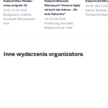
Kabaret Neo-Nówka -
Kabaret Skeczów
Kabaret Ani Mr
nowy program IQ
Męczących "Jeszcze nigdy
20.09-28.11.20
nie było tak dobrze - 20-
12.02-21.03.2027
Kielce, Świdnik,
lecie Kabaretu"
Bydgoszcz, Gdynia,
Tomaszów Maz
Grodzisk Mazowiecki i
14-23.08.2026
inne
Kołobrzeg, Koszalin,
Międzyzdroje i inne
Inne wydarzenia organizatora