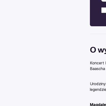
O w
Koncert 
Baascha 
Urodziny
legendzie
Magdalen