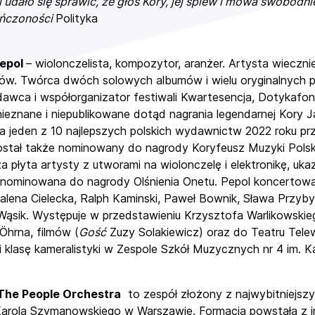
 udało się sprawić, że głos Kory, jej śpiew i mowa swobodni
ończoności
Polityka
Pepol
– wiolonczelista, kompozytor, aranżer. Artysta wiecz
ów. Twórca dwóch solowych albumów i wielu oryginalnych pr
awca i współorganizator festiwali Kwartesencja, Dotykafoni
nieznane i niepublikowane dotąd nagrania legendarnej Kory Ja
a jeden z 10 najlepszych polskich wydawnictw 2022 roku prz
ostał także nominowany do nagrody Koryfeusz Muzyki Pols
a płyta artysty z utworami na wiolonczelę i elektronikę, uk
a nominowana do nagrody Olśnienia Onetu. Pepol koncertował
alena Cielecka, Ralph Kaminski, Paweł Bownik, Sława Przybyls
 Wąsik. Występuje w przedstawieniu Krzysztofa Warlikowski
Öhrna, filmów (
Gość
Zuzy Solakiewicz) oraz do Teatru Telewi
 klasę kameralistyki w Zespole Szkół Muzycznych nr 4 im.
 The People Orchestra
to zespół złożony z najwybitniejsz
 Karola Szymanowskiego w Warszawie. Formacja powstała z in