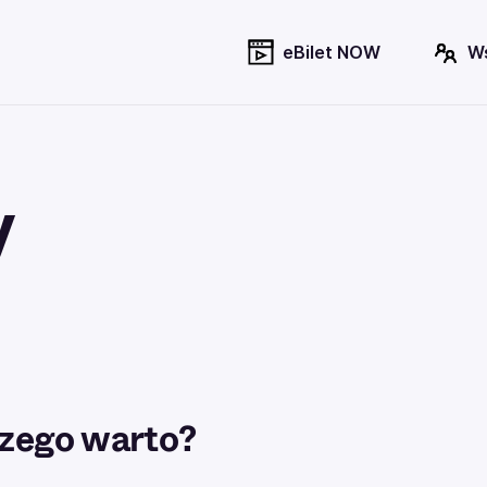
eBilet NOW
W
y
zego warto?