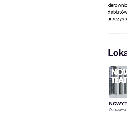
kierowni
debiutów
uroczyst
Loka
NOWY Te
Warszawa