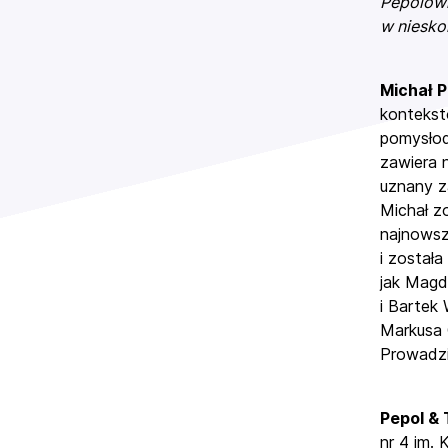
Pepolowi
w niesk
Michał 
kontekst
pomysłod
zawiera 
uznany z
Michał z
najnowsz
i został
jak Magd
i Bartek
Markusa 
Prowadzi
Pepol &
nr 4 im.