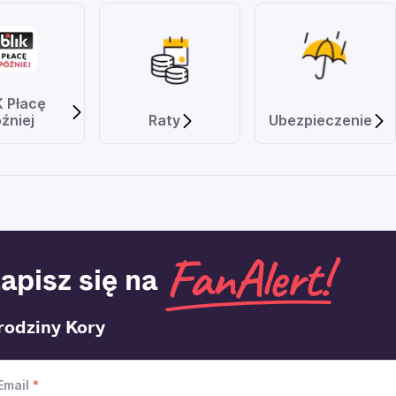
K Płacę
źniej
Raty
Ubezpieczenie
apisz się na
rodziny Kory
Email