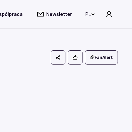
spółpraca
Newsletter
PL
FanAlert