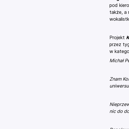
pod kier
także, a
wokalist
Projekt
K
przez ty
w katego
Michał P
Znam Kor
uniwers
Nieprzew
nic do d