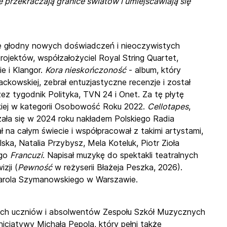
e przekraczają granice światów i umiejscawiają się
nie głodny nowych doświadczeń i nieoczywistych
ojektów, współzałożyciel Royal String Quartet,
e i Klangor.
Kora nieskończoność
- album, który
ckowskiej, zebrał entuzjastyczne recenzje i został
ez tygodnik Polityka, TVN 24 i Onet. Za tę płytę
kiej w kategorii Osobowość Roku 2022.
Cellotapes
,
azała się w 2024 roku nakładem Polskiego Radia
 na całym świecie i współpracował z takimi artystami,
ka, Natalia Przybysz, Mela Koteluk, Piotr Zioła
ego
Francuzi
. Napisał muzykę do spektakli teatralnych
zji (
Pewność
w reżyserii Błażeja Peszka, 2026).
 Karola Szymanowskiego w Warszawie.
ych uczniów i absolwentów Zespołu Szkół Muzycznych
icjatywy Michała Pepola, który pełni także