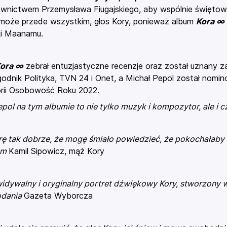
ownictwem Przemysława Fiugajskiego, aby wspólnie święto
 może przede wszystkim, głos Kory, ponieważ album
Kora ∞
ki Maanamu.
ora ∞
zebrał entuzjastyczne recenzje oraz został uznany z
godnik Polityka, TVN 24 i Onet, a Michał Pepol został nomi
rii Osobowość Roku 2022.
epol na tym albumie to nie tylko muzyk i kompozytor, ale i 
ę tak dobrze, że mogę śmiało powiedzieć, że pokochałaby 
um
Kamil Sipowicz, mąż Kory
idywalny i oryginalny portret dźwiękowy Kory, stworzony w 
odania
Gazeta Wyborcza