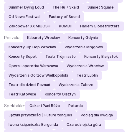
Summer Dying Loud
The Hu + Skald
Sunset Square
Od Nowa Festiwal
Factory of Sound
Zakopower XX MIUOSH
KOMBII
Harlem Globetrotters
Poszukaj:
Kabarety Wrocław
Koncerty Gdynia
Koncerty Hip Hop Wrocław
Wydarzenia Mrągowo
Koncerty Sopot
Teatr Trójmiasto
Koncerty Białystok
Opera i operetka Warszawa
Wydarzenia Wrocław
Wydarzenia Gorzow Wielkopolski
Teatr Lublin
Teatr dla dzieci Poznań
Wydarzenia Zabrze
Teatr Katowice
Koncerty Olsztyn
Spektakle:
Oskar i Pani Róża
Petarda
Języki przyszłości | Future tongues
Pociąg dla dwojga
Iwona księżniczka Burgunda
Czarodziejska góra