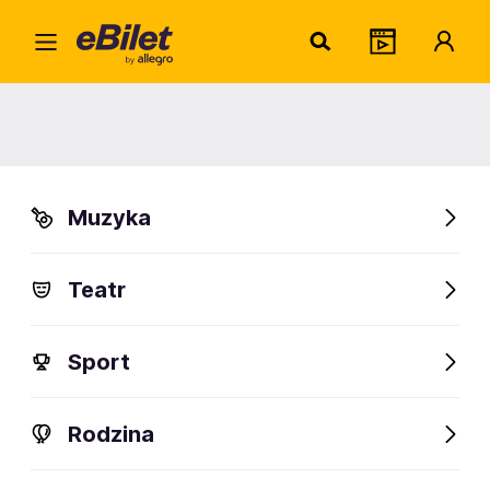
Home
Teatr
Spektakle Muzyczne
Ina
Ina
Muzyka
Organizator:
TEATR GARNIZON SZTUKI Sp. z o.o. Sp. k.
Teatr
FanAlert
Sport
Rodzina