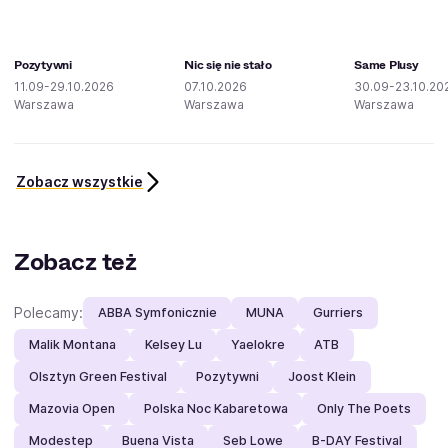
Pozytywni
Nic się nie stało
Same Plusy
11.09-29.10.2026
07.10.2026
30.09-23.10.20
Warszawa
Warszawa
Warszawa
Zobacz wszystkie
Zobacz też
Polecamy:
ABBA Symfonicznie
MUNA
Gurriers
Malik Montana
Kelsey Lu
Yaelokre
ATB
Olsztyn Green Festival
Pozytywni
Joost Klein
Mazovia Open
Polska Noc Kabaretowa
Only The Poets
Modestep
Buena Vista
Seb Lowe
B-DAY Festival