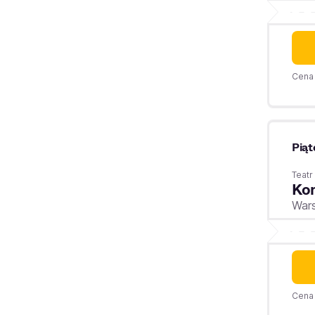
Cena 
Piąt
Teatr
Kom
War
Cena 