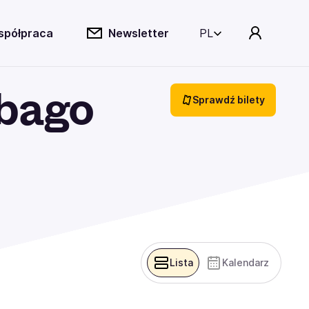
spółpraca
Newsletter
PL
mbago
Sprawdź bilety
Lista
Kalendarz