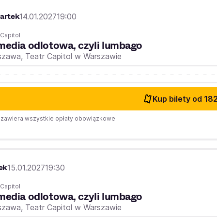
artek
14.01.2027
19:00
 Capitol
edia odlotowa, czyli lumbago
szawa,
Teatr Capitol w Warszawie
Kup bilety
od 182
zawiera wszystkie opłaty obowiązkowe.
ek
15.01.2027
19:30
 Capitol
edia odlotowa, czyli lumbago
szawa,
Teatr Capitol w Warszawie