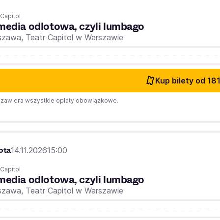
 Capitol
edia odlotowa, czyli lumbago
szawa,
Teatr Capitol w Warszawie
Kup bilety
od 181
zawiera wszystkie opłaty obowiązkowe.
ota
14.11.2026
15:00
 Capitol
edia odlotowa, czyli lumbago
szawa,
Teatr Capitol w Warszawie