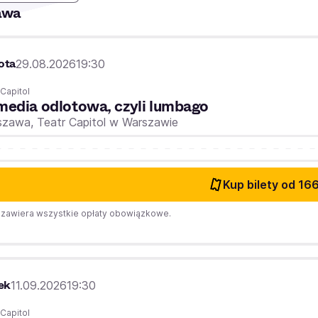
awa
ota
29.08.2026
19:30
 Capitol
edia odlotowa, czyli lumbago
szawa,
Teatr Capitol w Warszawie
Kup bilety
od 166
zawiera wszystkie opłaty obowiązkowe.
ek
11.09.2026
19:30
 Capitol