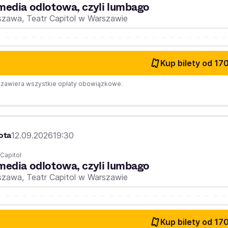
edia odlotowa, czyli lumbago
szawa,
Teatr Capitol w Warszawie
Kup bilety
od 170
zawiera wszystkie opłaty obowiązkowe.
ota
12.09.2026
19:30
 Capitol
edia odlotowa, czyli lumbago
szawa,
Teatr Capitol w Warszawie
Kup bilety
od 170