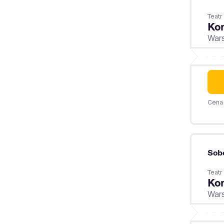
Teatr
Kom
War
Cena 
Sob
Teatr
Kom
War