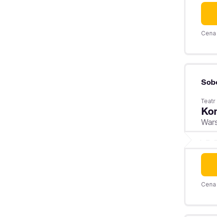
Cena 
Sob
Teatr
Kom
War
Cena 