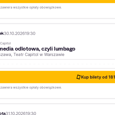
zawiera wszystkie opłaty obowiązkowe.
ek
30.10.2026
19:30
 Capitol
edia odlotowa, czyli lumbago
szawa,
Teatr Capitol w Warszawie
Kup bilety
od 181
zawiera wszystkie opłaty obowiązkowe.
ota
31.10.2026
19:30