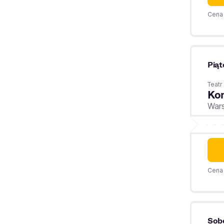
Cena 
Piąt
Teatr
Kom
War
Cena 
Sob