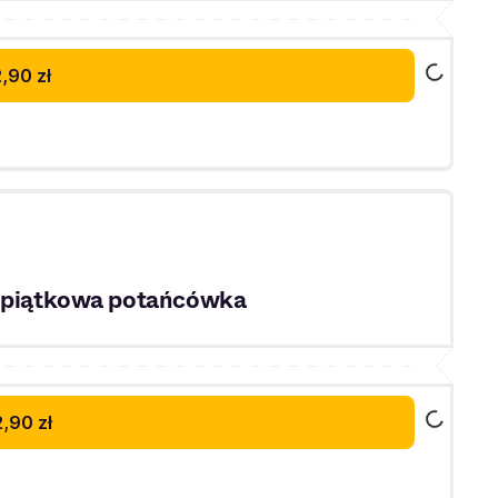
,90 zł
u piątkowa potańcówka
,90 zł