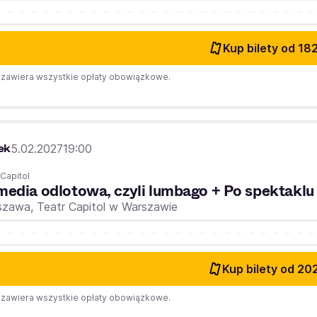
Kup bilety
od 182
zawiera wszystkie opłaty obowiązkowe.
ek
5.02.2027
19:00
 Capitol
edia odlotowa, czyli lumbago + Po spektakl
szawa,
Teatr Capitol w Warszawie
Kup bilety
od 202
zawiera wszystkie opłaty obowiązkowe.