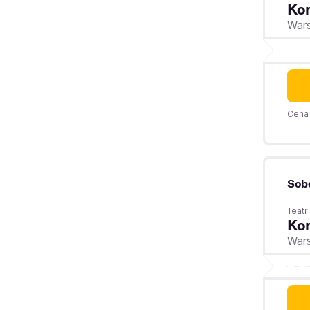
Kom
War
Cena 
Sob
Teatr
Kom
War