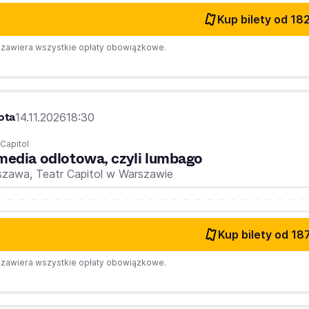
Kup bilety
od 182
zawiera wszystkie opłaty obowiązkowe.
ota
14.11.2026
18:30
 Capitol
edia odlotowa, czyli lumbago
szawa,
Teatr Capitol w Warszawie
Kup bilety
od 187
zawiera wszystkie opłaty obowiązkowe.