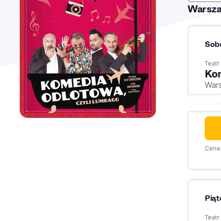
Warsz
Sob
Teatr
Kom
War
Cena 
Piąt
Teatr