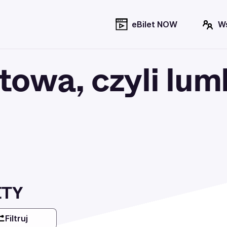
eBilet NOW
W
towa, czyli lu
ETY
Filtruj