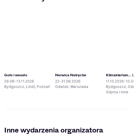
Goło i wesoło
Nerwica Natręctw
Klimakterium… i 
29.08-13.11.2026
22-31.08.2026
11.10.2026-10.0
Bydgoszcz, Łódź, Poznań
Gdańsk, Warszawa
Bydgoszcz, Gd
Gdynia i inne
Inne wydarzenia organizatora