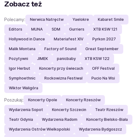
Zobacz też
Polecamy:
Nerwica Natręctw
Yaelokre
Kabaret Smile
Editors
MUNA
SDM
Gurriers
XTB KSW 121
Hollywood in Dance
Materiafest XIV
Pyrkon 2027
Malik Montana
Factory of Sound
Great September
Pozytywni
JIMEK
panicbaby
XTB KSW 122
Igor Herbut
Koncerty przy świecach
OFF Festival
Symphoethnic
Rockowizna Festiwal
Pucio Na Wsi
Wiktor Waligóra
Poszukaj:
Koncerty Opole
Koncerty Rzeszów
Wydarzenia Sopot
Koncerty Szczecin
Teatr Rzeszów
Teatr Gdynia
Wydarzenia Radom
Koncerty Bielsko-Biała
Wydarzenia Ostrów Wielkopolski
Wydarzenia Bydgoszcz