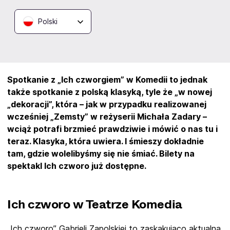
Rozwiń
Polski
O wydarzeniu
Spotkanie z „Ich czworgiem” w Komedii to jednak
także spotkanie z polską klasyką, tyle że „w nowej
„dekoracji”, która – jak w przypadku realizowanej
wcześniej „Zemsty” w reżyserii Michała Zadary –
wciąż potrafi brzmieć prawdziwie i mówić o nas tu i
teraz. Klasyka, która uwiera. I śmieszy dokładnie
tam, gdzie wolelibyśmy się nie śmiać. Bilety na
spektakl Ich czworo już dostępne.
Ich czworo w Teatrze Komedia
„Ich czworo” Gabrieli Zapolskiej to zaskakująco aktualna,