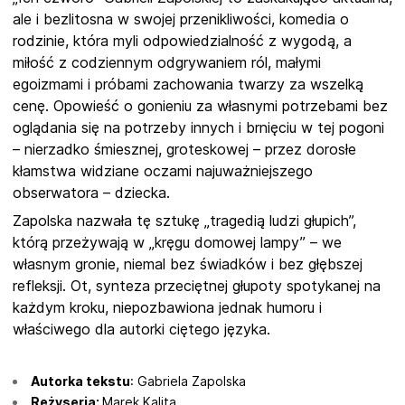
ale i bezlitosna w swojej przenikliwości, komedia o
rodzinie, która myli odpowiedzialność z wygodą, a
miłość z codziennym odgrywaniem ról, małymi
egoizmami i próbami zachowania twarzy za wszelką
cenę. Opowieść o gonieniu za własnymi potrzebami bez
oglądania się na potrzeby innych i brnięciu w tej pogoni
– nierzadko śmiesznej, groteskowej – przez dorosłe
kłamstwa widziane oczami najuważniejszego
obserwatora – dziecka.
Zapolska nazwała tę sztukę „tragedią ludzi głupich”,
którą przeżywają w „kręgu domowej lampy” – we
własnym gronie, niemal bez świadków i bez głębszej
refleksji. Ot, synteza przeciętnej głupoty spotykanej na
każdym kroku, niepozbawiona jednak humoru i
właściwego dla autorki ciętego języka.
Autorka tekstu
: Gabriela Zapolska
Reżyseria:
Marek Kalita