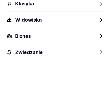
Klasyka
Widowiska
Biznes
Zwiedzanie
Bilety
Dlaczego warto?
O wydarzeniu
Artyści
BILETY
Filtruj