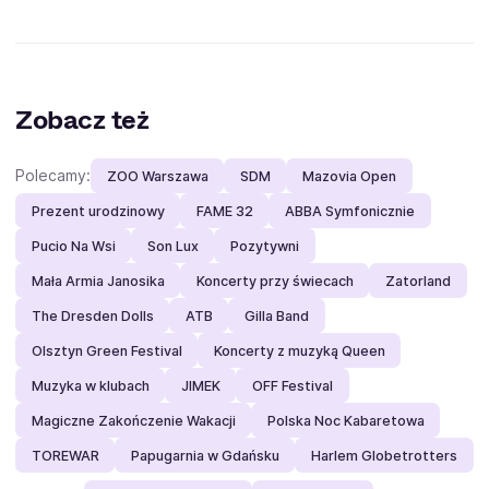
Zobacz też
Polecamy:
ZOO Warszawa
SDM
Mazovia Open
Prezent urodzinowy
FAME 32
ABBA Symfonicznie
Pucio Na Wsi
Son Lux
Pozytywni
Mała Armia Janosika
Koncerty przy świecach
Zatorland
The Dresden Dolls
ATB
Gilla Band
Olsztyn Green Festival
Koncerty z muzyką Queen
Muzyka w klubach
JIMEK
OFF Festival
Magiczne Zakończenie Wakacji
Polska Noc Kabaretowa
TOREWAR
Papugarnia w Gdańsku
Harlem Globetrotters