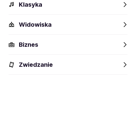
Klasyka
Widowiska
Biznes
Zwiedzanie
Dlaczego warto?
O wydarzeniu
Lokalizacja
Dlaczego warto?