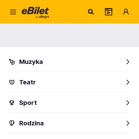
Home
Sport
Sporty walki
TWG 2017 - Kickboxing 26-27.07
TWG 2017 - Kickboxing 26-
27.07
Muzyka
Wrocław
Teatr
Organizator:
International World Games Association
Sport
FanAlert
Rodzina