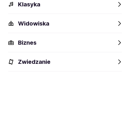
Klasyka
Widowiska
Biznes
Zwiedzanie
Dlaczego warto?
O wydarzeniu
Lokalizacja
Dlaczego warto?