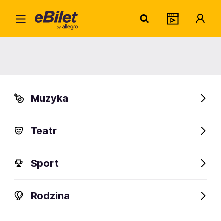
Home
Rodzina
Teatr dla dzieci
Szelmostwa Lisa Witalisa
Szelmostwa Lisa Witalisa
Muzyka
Sopot
Organizator:
Teatr Wybrzeże w Gdańsku
Teatr
Sport
FanAlert
Rodzina