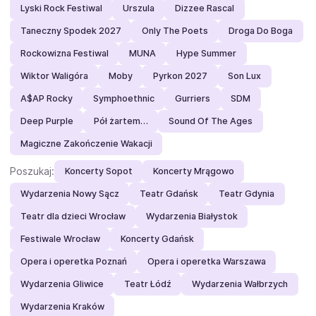
Lyski Rock Festiwal
Urszula
Dizzee Rascal
Taneczny Spodek 2027
Only The Poets
Droga Do Boga
Rockowizna Festiwal
MUNA
Hype Summer
Wiktor Waligóra
Moby
Pyrkon 2027
Son Lux
A$AP Rocky
Symphoethnic
Gurriers
SDM
Deep Purple
Pół żartem…
Sound Of The Ages
Magiczne Zakończenie Wakacji
Poszukaj:
Koncerty Sopot
Koncerty Mrągowo
Wydarzenia Nowy Sącz
Teatr Gdańsk
Teatr Gdynia
Teatr dla dzieci Wrocław
Wydarzenia Białystok
Festiwale Wrocław
Koncerty Gdańsk
Opera i operetka Poznań
Opera i operetka Warszawa
Wydarzenia Gliwice
Teatr Łódź
Wydarzenia Wałbrzych
Wydarzenia Kraków