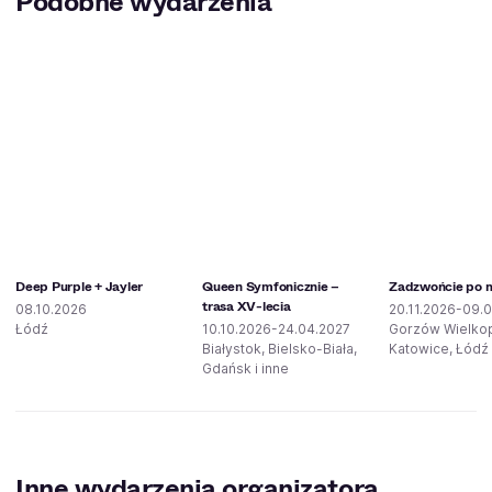
Podobne wydarzenia
Deep Purple + Jayler
Queen Symfonicznie –
Zadzwońcie po mi
trasa XV-lecia
08.10.2026
20.11.2026-09.0
Łódź
10.10.2026-24.04.2027
Gorzów Wielkop
Białystok, Bielsko-Biała,
Katowice, Łódź 
Gdańsk i inne
Inne wydarzenia organizatora