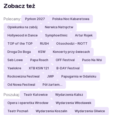
Zobacz też
Polecamy:
Pyrkon 2027
Polska Noc Kabaretowa
Opiekunka na zabój
Nerwica Natręctw
Hollywood in Dance
Symphoethnic
Artur Rojek
TOP of the TOP
RUSH
Otsochodzi - RIOTT
Droga Do Boga
KSW
Koncerty przy świecach
Seb Lowe
Papa Roach
OFF Festival
Pucio Na Wsi
Yaelokre
XTB KSW 121
B-DAY Festival
Rockowizna Festiwal
JWP
Papugarnia w Gdańsku
Od Nowa Festiwal
Pół żartem…
Poszukaj:
Teatr Katowice
Wydarzenia Kalisz
Opera i operetka Wrocław
Wydarzenia Włocławek
Teatr Poznań
Wydarzenia Koszalin
Wydarzenia Gliwice