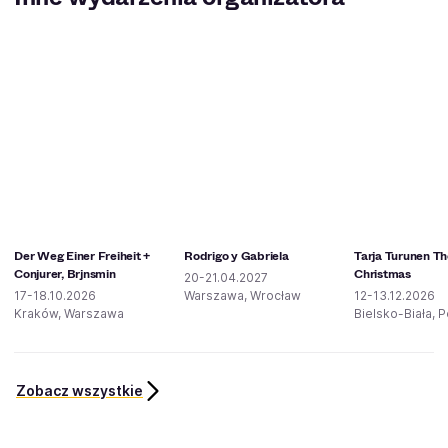
Der Weg Einer Freiheit +
Rodrigo y Gabriela
Tarja Turunen The
Conjurer, Brjnsmin
Christmas
20-21.04.2027
17-18.10.2026
Warszawa, Wrocław
12-13.12.2026
Kraków, Warszawa
Bielsko-Biała, 
Zobacz wszystkie