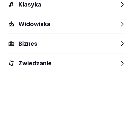
Klasyka
Widowiska
Biznes
Zwiedzanie
Bilety
Dlaczego warto?
O wydarzeniu
Artyści
BILETY
Filtruj