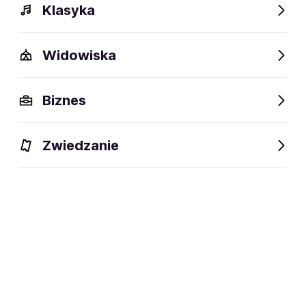
Klasyka
Widowiska
Biznes
Zwiedzanie
Dlaczego warto?
O wydarzeniu
Artyści
Lokalizac
Dlaczego warto?