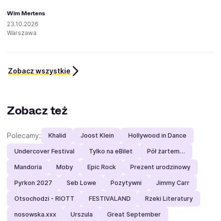
Wim Mertens
23.10.2026
Warszawa
Zobacz wszystkie
Zobacz też
Polecamy:
Khalid
Joost Klein
Hollywood in Dance
Undercover Festival
Tylko na eBilet
Pół żartem…
Mandoria
Moby
Epic Rock
Prezent urodzinowy
Pyrkon 2027
Seb Lowe
Pozytywni
Jimmy Carr
Otsochodzi - RIOTT
FESTIVALAND
Rzeki Literatury
nosowska.xxx
Urszula
Great September