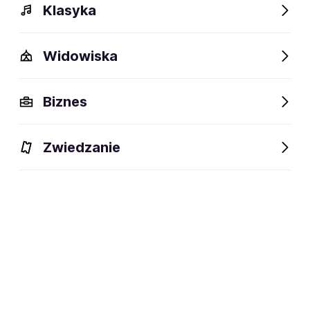
Klasyka
Widowiska
Biznes
Zwiedzanie
Dlaczego warto?
O wydarzeniu
Artyści
Lokalizac
Dlaczego warto?