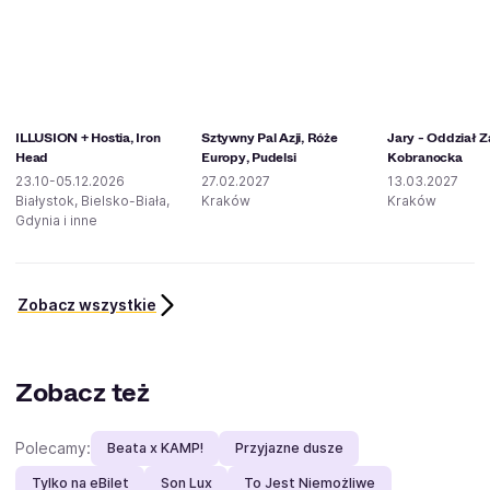
ILLUSION + Hostia, Iron
Sztywny Pal Azji, Róże
Jary - Oddział 
Head
Europy, Pudelsi
Kobranocka
23.10-05.12.2026
27.02.2027
13.03.2027
Białystok, Bielsko-Biała,
Kraków
Kraków
Gdynia i inne
Zobacz wszystkie
Zobacz też
Polecamy:
Beata x KAMP!
Przyjazne dusze
Tylko na eBilet
Son Lux
To Jest Niemożliwe