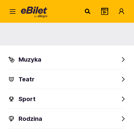
Home
Muzyka
Rock
Punk Fest Tour 2024
Punk Fest Tour 2024
Muzyka
Kraków
Organizator:
GALICJA PRODUCTIONS
Teatr
Sport
FanAlert
37
Rodzina