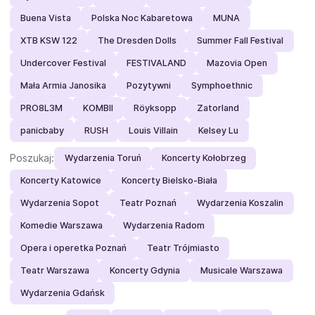
Buena Vista
Polska Noc Kabaretowa
MUNA
XTB KSW 122
The Dresden Dolls
Summer Fall Festival
Undercover Festival
FESTIVALAND
Mazovia Open
Mała Armia Janosika
Pozytywni
Symphoethnic
PRO8L3M
KOMBII
Röyksopp
Zatorland
panicbaby
RUSH
Louis Villain
Kelsey Lu
Poszukaj:
Wydarzenia Toruń
Koncerty Kołobrzeg
Koncerty Katowice
Koncerty Bielsko-Biała
Wydarzenia Sopot
Teatr Poznań
Wydarzenia Koszalin
Komedie Warszawa
Wydarzenia Radom
Opera i operetka Poznań
Teatr Trójmiasto
Teatr Warszawa
Koncerty Gdynia
Musicale Warszawa
Wydarzenia Gdańsk