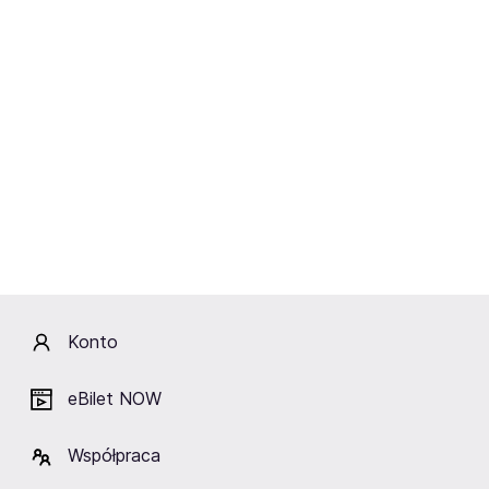
że na Punk Fest Tour 2024 usłyszycie absolutną klasykę
gatunku, najlepsze zespoły i największe punkowe hity" -
zapewniają.
Nie przegapcie tej wyjątkowej okazji, aby przeżyć na
żywo prawdziwy punk rock w najlepszym wydaniu. Punk
Fest Tour 2024 to wydarzenie, którego nie można
przegapić!
Artyści
Konto
eBilet NOW
Ga-Ga Zielone
Sexbomba
Żabki
Współpraca