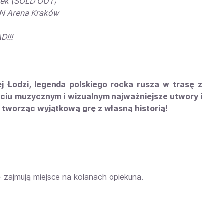
dek (SOLD OUT)
N Arena Kraków
D!!!
Łodzi, legenda polskiego rocka rusza w trasę z
ęciu muzycznym i wizualnym najważniejsze utwory i
, tworząc wyjątkową grę z własną historią!
 - zajmują miejsce na kolanach opiekuna.