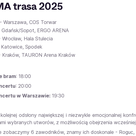
A trasa 2025
 - Warszawa, COS Torwar
 - Gdańsk/Sopot, ERGO ARENA
- Wrocław, Hala Stulecia
 - Katowice, Spodek
 - Kraków, TAURON Arena Kraków
e bram
: 18:00
ncertu
: 20:00
oncertu w Warszawie:
19:30
kolejnej odsłony największej i niezwykle emocjonalnej konfro
ami wybranych utworów, z możliwością obejrzenia wcześniej
e zobaczymy 6 zawodników, znamy ich doskonale - Roguc, 