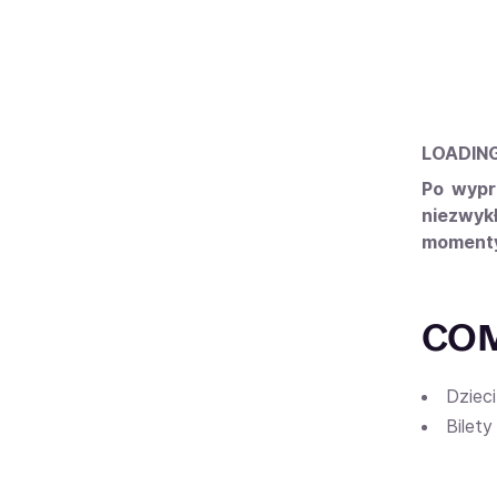
LOADIN
Po wypr
niezwykł
momenty 
COM
Dzieci
Bilety