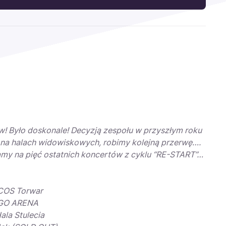
! Było doskonale! Decyzją zespołu w przyszłym roku
i na halach widowiskowych, robimy kolejną przerwę….
my na pięć ostatnich koncertów z cyklu “RE-START”…
COS Torwar
RGO ARENA
la Stulecia