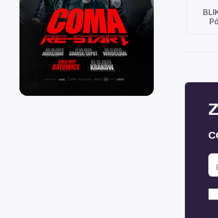
BLI
Pó
Z
C