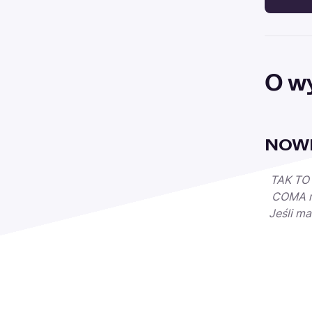
O w
NOWE
TAK TO 
COMA ni
Jeśli m