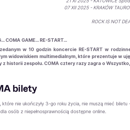
21 XI 2025 - KATOWICE Spo
07 XII 2025 - KRAKÓW TAURO
ROCK IS NOT DEA
G… COMA GAME… RE-START…
zedanym w 10 godzin koncercie RE-START w rodzinnej 
ym widowiskiem multimedialnym, które prezentuje w uj
z historii zespołu. COMA cztery razy zagra o Wszystko
A bilety
, które nie ukończyły 3-go roku życia, nie muszą mieć biletu
 dla osób z niepełnosprawnością dostępne online.