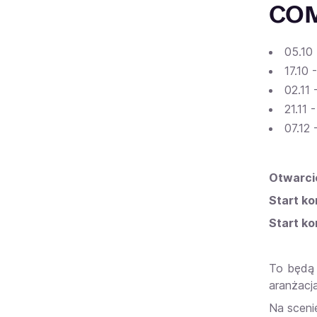
COM
05.10
17.10
02.11 
21.11
07.12
Otwarci
Start ko
Start k
To będą 
aranżacj
Na sceni