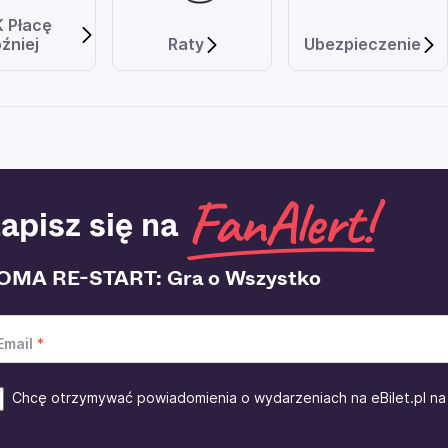
K Płacę
źniej
Raty
Ubezpieczenie
apisz się na
OMA RE-START: Gra o Wszystko
Email
Chcę otrzymywać powiadomienia o wydarzeniach na eBilet.pl na 