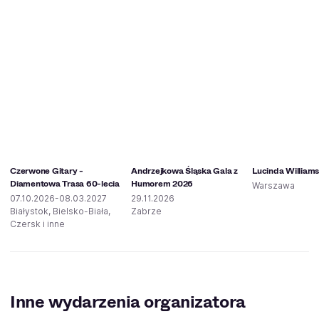
Czerwone Gitary -
Andrzejkowa Śląska Gala z
Lucinda William
Diamentowa Trasa 60-lecia
Humorem 2026
Warszawa
07.10.2026-08.03.2027
29.11.2026
Białystok, Bielsko-Biała,
Zabrze
Czersk i inne
Inne wydarzenia organizatora