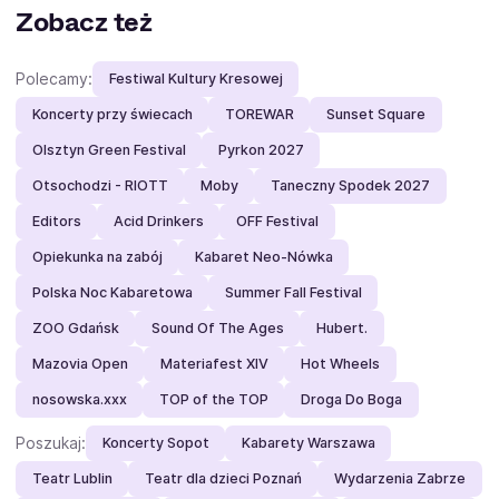
Zobacz też
Polecamy:
Festiwal Kultury Kresowej
Koncerty przy świecach
TOREWAR
Sunset Square
Olsztyn Green Festival
Pyrkon 2027
Otsochodzi - RIOTT
Moby
Taneczny Spodek 2027
Editors
Acid Drinkers
OFF Festival
Opiekunka na zabój
Kabaret Neo-Nówka
Polska Noc Kabaretowa
Summer Fall Festival
ZOO Gdańsk
Sound Of The Ages
Hubert.
Mazovia Open
Materiafest XIV
Hot Wheels
nosowska.xxx
TOP of the TOP
Droga Do Boga
Poszukaj:
Koncerty Sopot
Kabarety Warszawa
Teatr Lublin
Teatr dla dzieci Poznań
Wydarzenia Zabrze