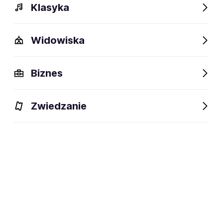
Klasyka
Widowiska
Biznes
Zwiedzanie
Bilety
Dlaczego warto?
O wydarzeniu
Lokalizacj
BILETY