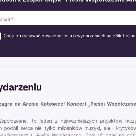
Email
Chcę otrzymywać powiadomienia o wydarzeniach na eBilet.pl na 
ydarzeniu
zagra na Arenie Katowice! Koncert „Pieśni Współczes
Współczesne” to jeden z najważniejszych projektów muzy
 podbił serca nie tylko miłośników muzyki, ale i kryty
Współczesne” i „Pieśni Współczesne. Tom II” czas na co