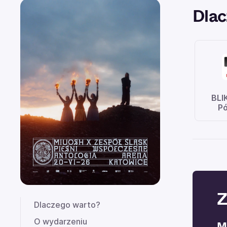
Dlac
BLI
Pó
Z
Dlaczego warto?
O wydarzeniu
M