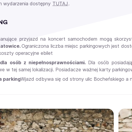
n wydarzenia dostępny
TUTAJ
.
NG
lanujące przyjazd na koncert samochodem mogą skorzyst
Katowice.
Ograniczona liczba miejsc parkingowych jest do
koszty operacyjne ebilet
 dla osób z niepełnosprawnościami.
Dla osób posiadaj
e w tej samej lokalizacji.
Posiadacze ważnej karty parkingow
a parking
Wjazd odbywa się od strony ulic
Bocheńskiego a 