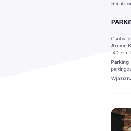
Regulami
PARKI
Osoby p
Arenie 
40 zł + 
Parking
parkingow
Wjazd n