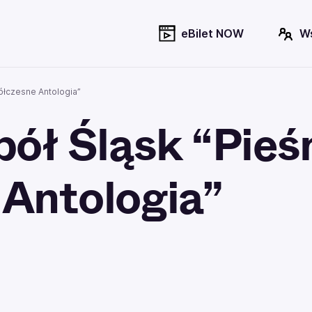
eBilet NOW
W
ółczesne Antologia”
ół Śląsk “Pieś
Antologia”