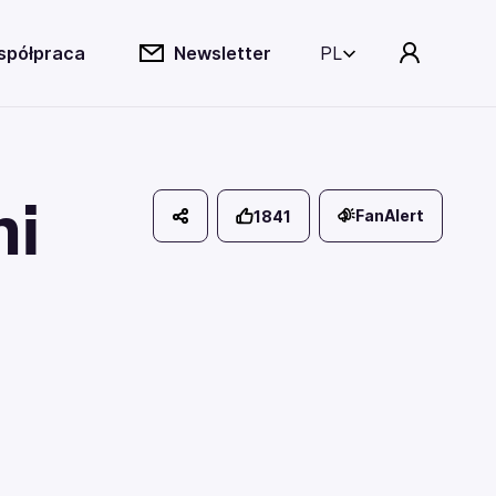
spółpraca
Newsletter
PL
ni
FanAlert
1841