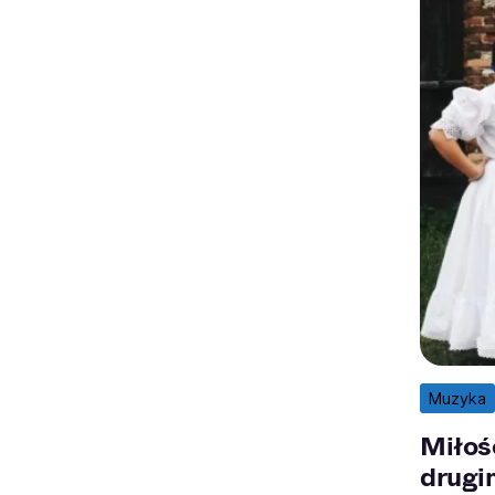
Muzyka
Miłoś
drugi