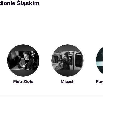
dionie Śląskim
Piotr Zioła
Miuosh
Paweł D