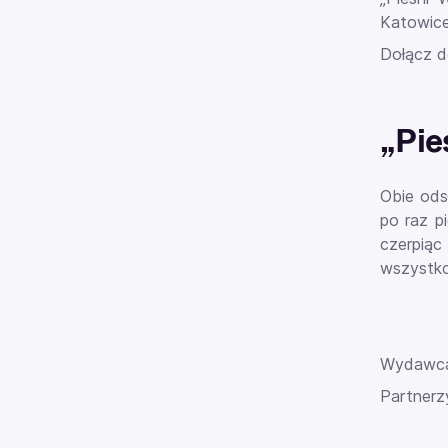
Katowic
Dołącz d
„Pie
Obie ods
po raz p
czerpiąc
wszystko
Wydawca
Partnerz