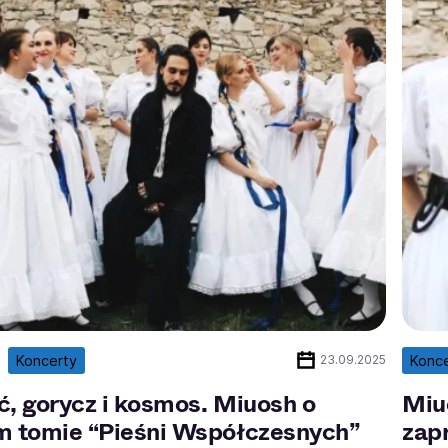
Koncerty
Konc
23.09.2025
ć, gorycz i kosmos. Miuosh o
Miuo
m tomie “Pieśni Współczesnych”
zap