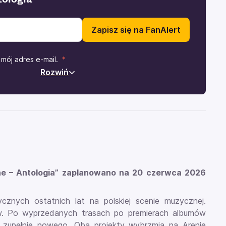
Zapisz się na FanAlert
mój adres e-mail.
Rozwiń
ne – Antologia” zaplanowano na 20 czerwca 2026
cznych ostatnich lat na polskiej scenie muzycznej.
ków. Po wyprzedanych trasach po premierach albumów
ś zupełnie nowego. Oba projekty wybrzmią na Arenie