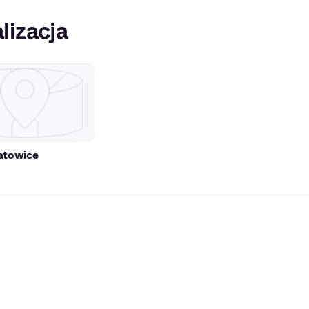
lizacja
atowice