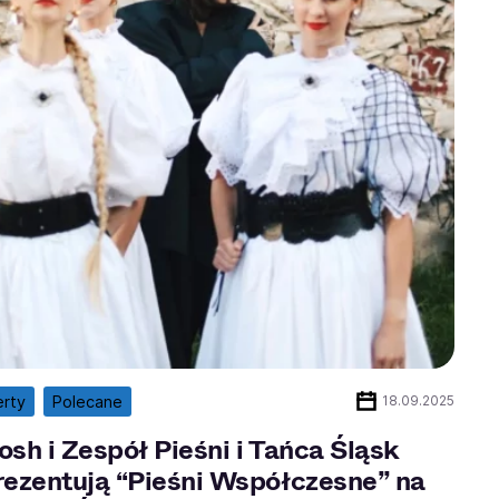
erty
Polecane
18.09.2025
sh i Zespół Pieśni i Tańca Śląsk
rezentują “Pieśni Współczesne” na