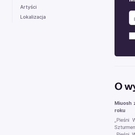
Artyści
Lokalizacja
O w
Miuosh 
roku
„Pieśni 
Szturmem
„Pieśni 