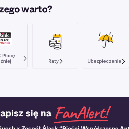
zego warto?
K Płacę
źniej
Raty
Ubezpieczenie
apisz się na
iuosh x Zespół Śląsk “Pieśni Współczesne Ant