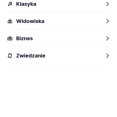
Klasyka
Widowiska
Dlaczego warto?
Biznes
Zwiedzanie
BLIK Płacę
Później
Raty
Ubezpieczenie
Zapisz się na