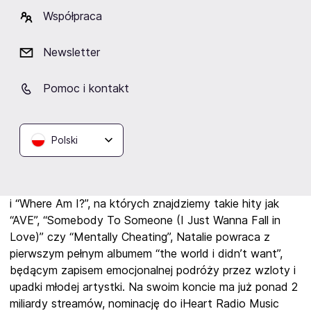
debiutancki album “the world i didn’t want”, a 22
Współpraca
kwietnia piosenkarka wystąpi w ramach promującej go
światowej trasy w warszawskim klubie Proxima, gdzie
Newsletter
towarzyszyć jej będą colby! oraz Kylekelly.
Pomoc i kontakt
Natalie Jane to jedna z najbardziej obiecujących
wokalistek młodego pokolenia, której potężny głos i
emocjonalne teksty podbijają światowe listy. Jej muzyka
Polski
to szczery, pełen pasji pop, w którym artystka porusza
tematy miłości, samoakceptacji i dorastania w świecie
pełnym presji. Po sukcesie EP-ek
“
Sick To My Stomach”
i “Where Am I?”, na których znajdziemy takie hity jak
“AVE”, “Somebody To Someone (I Just Wanna Fall in
Love)” czy “Mentally Cheating”, Natalie powraca z
pierwszym pełnym albumem “the world i didn’t want”,
będącym zapisem emocjonalnej podróży przez wzloty i
upadki młodej artystki. Na swoim koncie ma już ponad 2
miliardy streamów, nominację do iHeart Radio Music