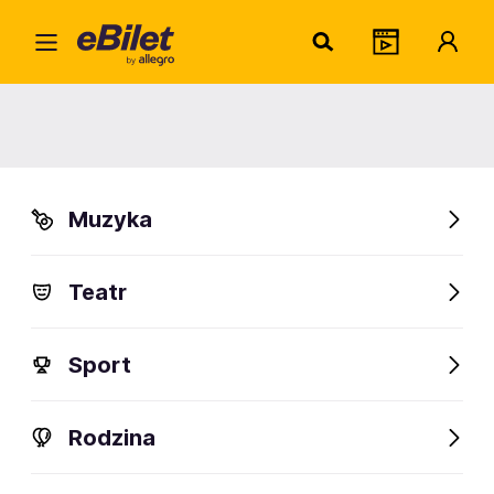
Natalie Jane
Warszawa
Organizator:
Winiary Bookings sp. z o. o.
Muzyka
Teatr
Sport
Rodzina