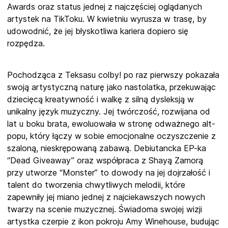
Awards oraz status jednej z najczęściej oglądanych
artystek na TikToku. W kwietniu wyrusza w trasę, by
udowodnić, że jej błyskotliwa kariera dopiero się
rozpędza.
Pochodząca z Teksasu colby! po raz pierwszy pokazała
swoją artystyczną naturę jako nastolatka, przekuwając
dziecięcą kreatywność i walkę z silną dysleksją w
unikalny język muzyczny. Jej twórczość, rozwijana od
lat u boku brata, ewoluowała w stronę odważnego alt-
popu, który łączy w sobie emocjonalne oczyszczenie z
szaloną, nieskrępowaną zabawą. Debiutancka EP-ka
“Dead Giveaway” oraz współpraca z Shayą Zamorą
przy utworze “Monster” to dowody na jej dojrzałość i
talent do tworzenia chwytliwych melodii, które
zapewniły jej miano jednej z najciekawszych nowych
twarzy na scenie muzycznej. Świadoma swojej wizji
artystka czerpie z ikon pokroju Amy Winehouse, budując