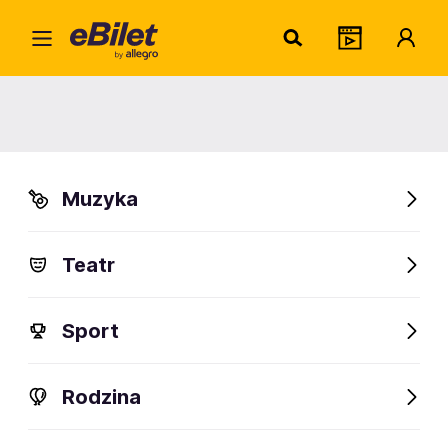
Home
Muzyka
Pop
Louis Tomlinson
Louis Tomlinson
Muzyka
Gliwice
Organizator:
Winiary Bookings sp. z o. o.
Teatr
Sport
FanAlert
69
Rodzina