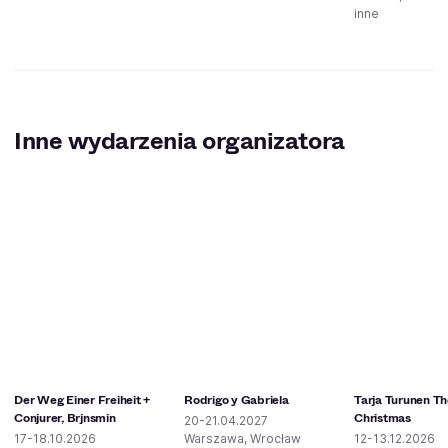
inne
Inne wydarzenia organizatora
Der Weg Einer Freiheit +
Rodrigo y Gabriela
Tarja Turunen The
Conjurer, Brjnsmin
Christmas
20-21.04.2027
17-18.10.2026
Warszawa, Wrocław
12-13.12.2026