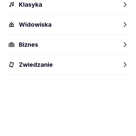
Klasyka
Widowiska
Biznes
Zwiedzanie
Dlaczego warto?
O wydarzeniu
Artyści
Lokalizac
Dlaczego warto?