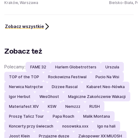
Kraków, Warszawa
Bielsko-Biała, 
Zobacz wszystkie
Zobacz też
Polecamy:
FAME 32
Harlem Globetrotters
Urszula
TOP of the TOP
Rockowizna Festiwal
Pucio Na Wsi
Nerwica Natręctw
Dizzee Rascal
Kabaret Neo-Nówka
Igor Herbut
WesGhost
Magiczne Zakończenie Wakacji
Materiafest XIV
KSW
Nemzzz
RUSH
Proszę Tańcz Tour
Papa Roach
Malik Montana
Koncerty przy świecach
nosowska.xxx
Igo na hali
Joost Klein
Przyjazne dusze
Zakopower XX MIUOSH