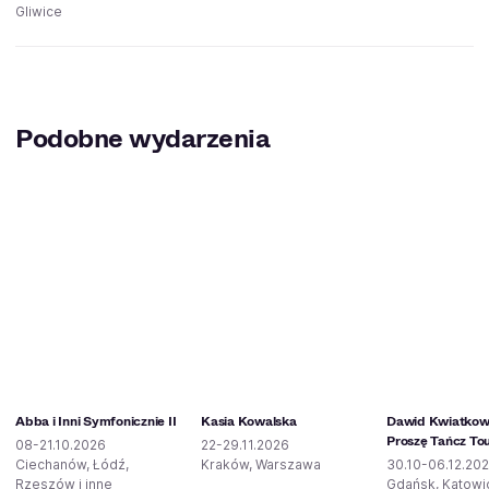
Gliwice
Podobne wydarzenia
Abba i Inni Symfonicznie II
Kasia Kowalska
Dawid Kwiatkows
Proszę Tańcz To
08-21.10.2026
22-29.11.2026
Ciechanów, Łódź,
Kraków, Warszawa
30.10-06.12.20
Rzeszów i inne
Gdańsk, Katowic