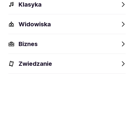
Klasyka
Widowiska
Biznes
Zwiedzanie
Bilety
Dlaczego warto?
O wydarzeniu
Artyści
BILETY