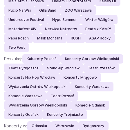
Mała Armia Janosika
Harlem Globetrotters
Kelsey Lu
Pucio Na Wsi
Gilla Band
ZOO Warszawa
Undercover Festival
Hype Summer
Wiktor Waligóra
Materiafest XIV
Nerwica Natręctw
Beata x KAMP!
Papa Roach
Malik Montana
RUSH
A$AP Rocky
Two Feet
Poszukaj:
Kabarety Poznań
Koncerty Gorzow Wielkopolski
Teatr Bydgoszcz
Stand-up Wrocław
Teatr Rzeszów
Koncerty Hip Hop Wrocław
Koncerty Mrągowo
Wydarzenia Ostrów Wielkopolski
Koncerty Warszawa
Komedie Warszawa
Teatr Poznań
Wydarzenia Gorzow Wielkopolski
Komedie Gdańsk
Koncerty Gdańsk
Koncerty Trójmiasto
Koncerty w:
Gdańsku
Warszawie
Bydgoszczy