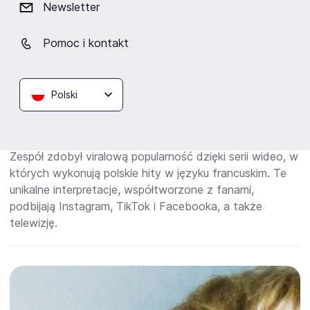
Newsletter
powstania hollywoodzkiego filmu “Life in a Year" z
Jadenem Smithem i Carą Delevingne.
Pomoc i kontakt
BEMY występowali na największych festiwalach, takich
jak Jarocin, Męskie Granie, Fest Festival, Reeperbahn w
Hamburgu czy Top of the Top w Sopocie. Koncertowali
Polski
również w Londynie i Brighton, a także supportowali
takich artystów jak Jake Bugg, Nothing But Thieves czy
Kensington.
Zespół zdobył viralową popularność dzięki serii wideo, w
których wykonują polskie hity w języku francuskim. Te
unikalne interpretacje, współtworzone z fanami,
podbijają Instagram, TikTok i Facebooka, a także
telewizję.