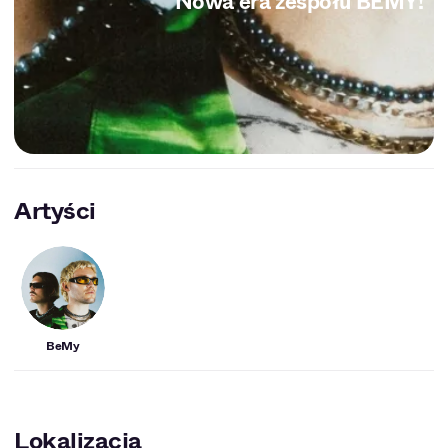
Nowa era zespołu BEMY!
Artyści
BeMy
Lokalizacja