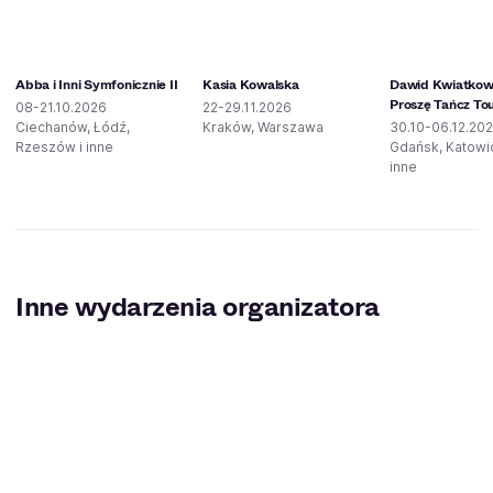
Abba i Inni Symfonicznie II
Kasia Kowalska
Dawid Kwiatkows
Proszę Tańcz To
08-21.10.2026
22-29.11.2026
Ciechanów, Łódź,
Kraków, Warszawa
30.10-06.12.20
Rzeszów i inne
Gdańsk, Katowic
inne
Inne wydarzenia organizatora