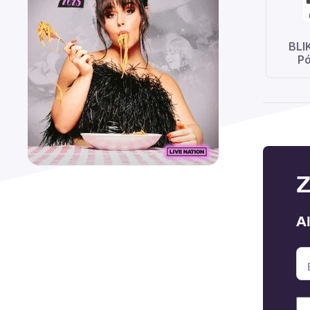
BLI
Pó
Z
A