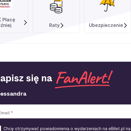
K Płacę
źniej
Raty
Ubezpieczenie
apisz się na
lessandra
Email
Chcę otrzymywać powiadomienia o wydarzeniach na eBilet.pl na 