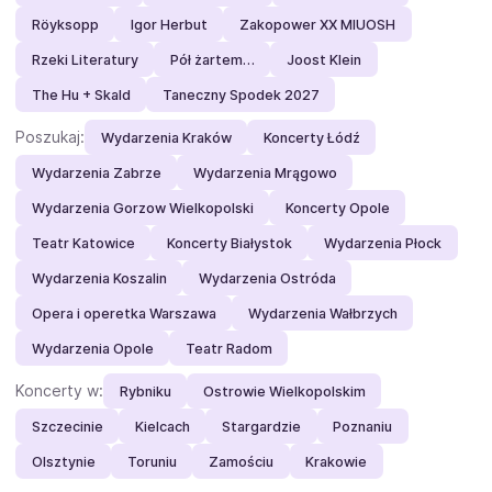
Röyksopp
Igor Herbut
Zakopower XX MIUOSH
Rzeki Literatury
Pół żartem…
Joost Klein
The Hu + Skald
Taneczny Spodek 2027
Poszukaj:
Wydarzenia Kraków
Koncerty Łódź
Wydarzenia Zabrze
Wydarzenia Mrągowo
Wydarzenia Gorzow Wielkopolski
Koncerty Opole
Teatr Katowice
Koncerty Białystok
Wydarzenia Płock
Wydarzenia Koszalin
Wydarzenia Ostróda
Opera i operetka Warszawa
Wydarzenia Wałbrzych
Wydarzenia Opole
Teatr Radom
Koncerty w:
Rybniku
Ostrowie Wielkopolskim
Szczecinie
Kielcach
Stargardzie
Poznaniu
Olsztynie
Toruniu
Zamościu
Krakowie