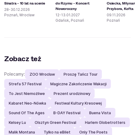
Sinatra - 10 lat na scenie
do Rzymu - Koncert
Osiecka, Młynars
Noworoczny
Przybora, Kofta
28-30.12.2026
Poznań, Wrocław
12-13.01.2027
09.11.2026
Gdańsk, Poznań
Poznań
Zobacz też
Polecamy:
ZOO Wrocław
Proszę Tańcz Tour
Strefa 57 Festival
Magiczne Zakończenie Wakacji
To Jest Niemożliwe
Prezent urodzinowy
Kabaret Neo-Nówka
Festiwal Kultury Kresowej
Sound Of The Ages
B-DAY Festival
Buena Vista
Kelsey Lu
Olsztyn Green Festival
Harlem Globetrotters
Malik Montana
Tylko na eBilet
Only The Poets