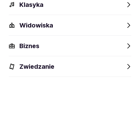
Klasyka
Widowiska
Biznes
Zwiedzanie
Dlaczego warto?
O wydarzeniu
Lokalizacja
Dlaczego warto?