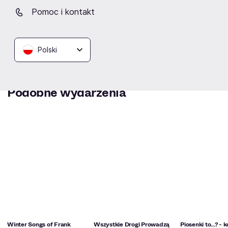
Sala Koncertowa Zarządu
Pomoc i kontakt
Morskiego Portu Gdynia
S.A.
Gdynia
Polski
Podobne wydarzenia
Winter Songs of Frank
Wszystkie Drogi Prowadzą
Piosenki to...? - 