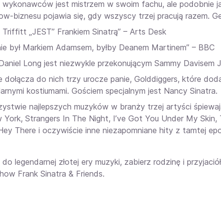
 wykonawców jest mistrzem w swoim fachu, ale podobnie j
ow-biznesu pojawia się, gdy wszyscy trzej pracują razem. Ge
Triffitt „JEST” Frankiem Sinatrą” – Arts Desk
ie był Markiem Adamsem, byłby Deanem Martinem” – BBC
Daniel Long jest niezwykle przekonującym Sammy Davisem Jr.
e dołącza do nich trzy urocze panie, Golddiggers, które do
larnymi kostiumami. Gościem specjalnym jest Nancy Sinatra.
ystwie najlepszych muzyków w branży trzej artyści śpiewaj
 York, Strangers In The Night, I’ve Got You Under My Skin, 
Hey There i oczywiście inne niezapomniane hity z tamtej epo
ę do legendarnej złotej ery muzyki, zabierz rodzinę i przyjac
show Frank Sinatra & Friends.