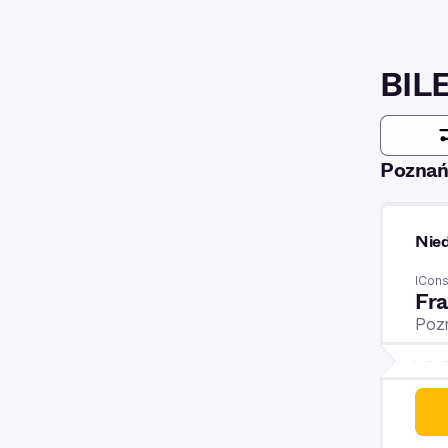
BIL
Pozna
Nied
ICons
Fra
Poz