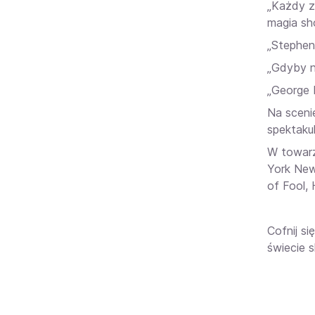
„Każdy z
magia sh
„Stephen 
„Gdyby n
„George 
Na sceni
spektaku
W towarz
York New
of Fool, 
Cofnij si
świecie 