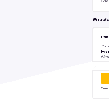
Cena 
Wrocł
Poni
ICons
Fra
Wro
Cena 