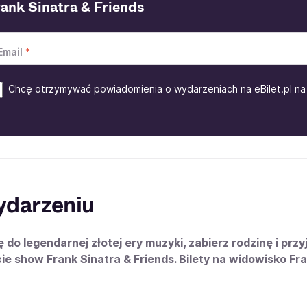
rank Sinatra & Friends
Email
Chcę otrzymywać powiadomienia o wydarzeniach na eBilet.pl na 
ydarzeniu
ię do legendarnej złotej ery muzyki, zabierz rodzinę i prz
ie show Frank Sinatra & Friends. Bilety na widowisko Fra