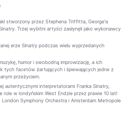
e
kl stworzony przez Stephena Triffitta, George'a
inatry. Trzej wybitni artyści zasłynęli jako wykonawcy
ianej erze Sinatry podczas wielu wyprzedanych
muzykę, humor i swobodną improwizację, a ich
ok tych facetów żartujących i śpiewających jedne z
nianym przeżyciem.
ej autentycznymi interpretatorami Franka Sinatry,
te role w londyńskim West Endzie przez prawie 10 lat!
tra, London Symphony Orchestra i Amsterdam Metropole