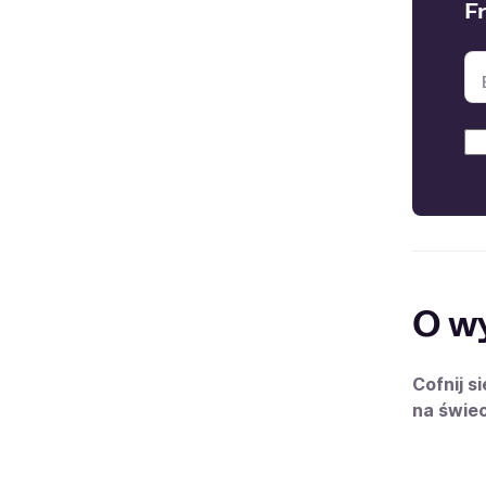
F
O w
Cofnij s
na świec