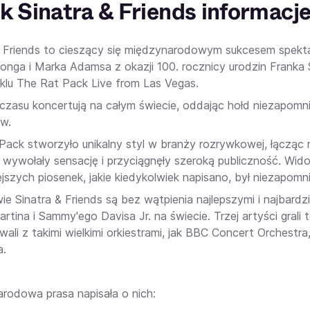
k Sinatra & Friends informacj
& Friends to cieszący się międzynarodowym sukcesem spekta
onga i Marka Adamsa z okazji 100. rocznicy urodzin Franka S
klu The Rat Pack Live from Las Vegas.
czasu koncertują na całym świecie, oddając hołd niezapomn
w.
Pack stworzyło unikalny styl w branży rozrywkowej, łącząc 
 wywołały sensację i przyciągnęły szeroką publiczność. Wid
iejszych piosenek, jakie kiedykolwiek napisano, był niezapom
e Sinatra & Friends są bez wątpienia najlepszymi i najbardzi
tina i Sammy'ego Davisa Jr. na świecie. Trzej artyści grali 
ali z takimi wielkimi orkiestrami, jak BBC Concert Orches
a.
rodowa prasa napisała o nich: