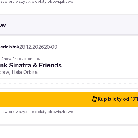
zawiera wszystkie opłaty obowiązkowe.
aw
edziałek
28.12.2026
20:00
 Show Production Ltd.
nk Sinatra & Friends
cław,
Hala Orbita
Kup bilety
od 171
zawiera wszystkie opłaty obowiązkowe.