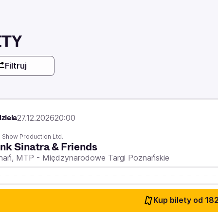
ETY
Filtruj
ń
ziela
27.12.2026
20:00
 Show Production Ltd.
nk Sinatra & Friends
nań,
MTP - Międzynarodowe Targi Poznańskie
Kup bilety
od 182