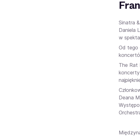
Fran
Sinatra 
Daniela L
w spekta
Od tego 
koncertó
The Rat 
koncerty
najpiękn
Członkowi
Deana Mar
Występow
Orchestr
Międzyna