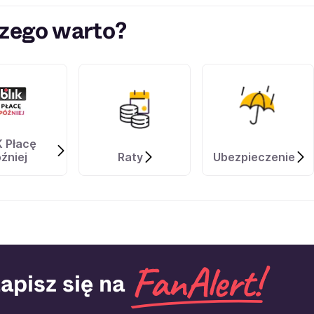
zego warto?
K Płacę
źniej
Raty
Ubezpieczenie
apisz się na