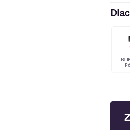
Dlac
BLI
Pó
Z