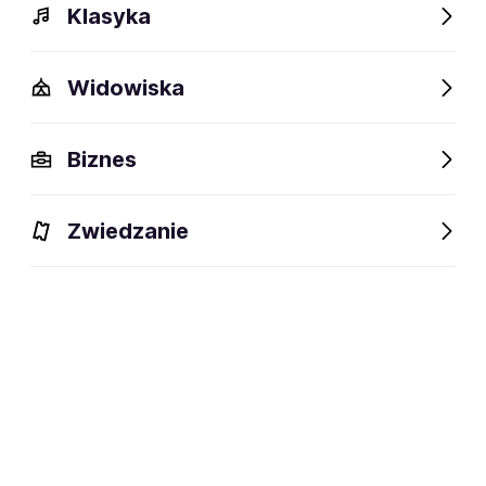
Klasyka
Widowiska
Biznes
Zwiedzanie
Dlaczego warto?
O wydarzeniu
Lokalizacja
Dlaczego warto?