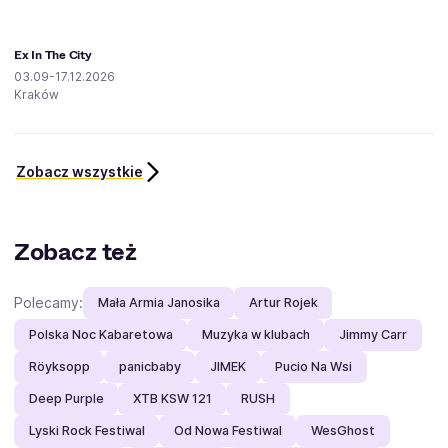
Ex In The City
03.09-17.12.2026
Kraków
Zobacz wszystkie
Zobacz też
Polecamy:
Mała Armia Janosika
Artur Rojek
Polska Noc Kabaretowa
Muzyka w klubach
Jimmy Carr
Röyksopp
panicbaby
JIMEK
Pucio Na Wsi
Deep Purple
XTB KSW 121
RUSH
Lyski Rock Festiwal
Od Nowa Festiwal
WesGhost