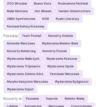
ZOO Wrocław
Buena Vista
Rockowizna Festiwal
Malik Montana
Hot Wheels
Harlem Globetrotters
ABBA Symfonicznie
KSW
Rzeki Literatury
Festiwal Kultury Kresowej
Poszukaj:
Teatr Poznań
Koncerty Gdańsk
Komedie Warszawa
Wydarzenia Bielsko-Biała
Koncerty Kołobrzeg
Koncerty Poznań
Wydarzenia Wałbrzych
Wydarzenia Rzeszow
Wydarzenia Trójmiasto
Wydarzenia Opole
Wydarzenia Zielona Góra
Festiwale Warszawa
Muzyka klasyczna Warszawa
Wydarzenia Bydgoszcz
Wydarzenia Sopot
Koncerty w:
Poznaniu
Sopocie
Bielsko-Białej
Lublinie
Katowicach
Warszawie
Częstochowie