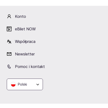
Mercy Brown Cocktails &
Konto
Swing
Kraków
eBilet NOW
Współpraca
Podobne wydarzenia
Newsletter
Pomoc i kontakt
Polski