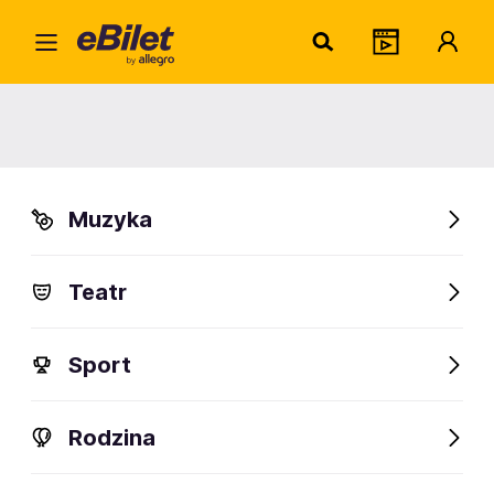
Acid Drinkers - Old Iron Biceps
Tour 2026
05.12.2026
Wrocław
Muzyka
Organizator:
VISUAL PRODUCTION Sp. z o.o.
Teatr
Sprawdź bilety
Sport
Rodzina