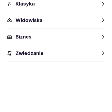
Klasyka
Widowiska
Biznes
BILETY
Zwiedzanie
Filtruj
(1)
Wyczyść filtry
Wrocław
Sobota
5.12.2026
18:00
VISUAL PRODUCTION Sp. z o.o.