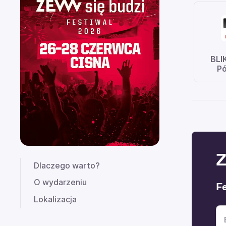
BLI
Pó
Z
Dlaczego warto?
O wydarzeniu
F
Lokalizacja