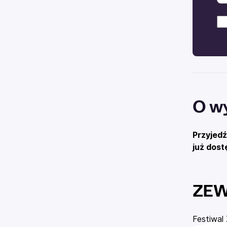
O w
Przyjedź
już dost
ZEW 
Festiwal