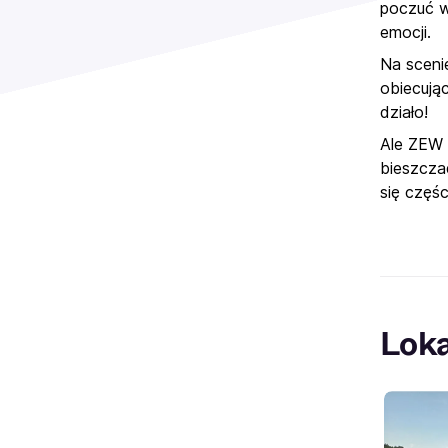
poczuć wo
emocji.
Na sceni
obiecując
działo!
Ale ZEW 
bieszczad
się częśc
Loka