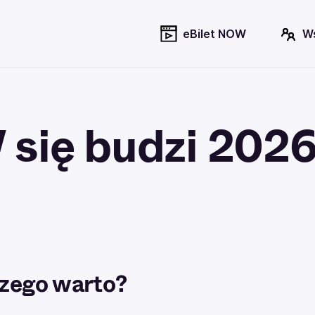
eBilet NOW
W
 się budzi 202
zego warto?