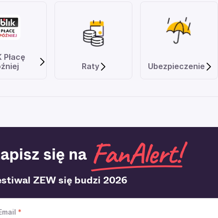
K Płacę
źniej
Raty
Ubezpieczenie
apisz się na
estiwal ZEW się budzi 2026
Email