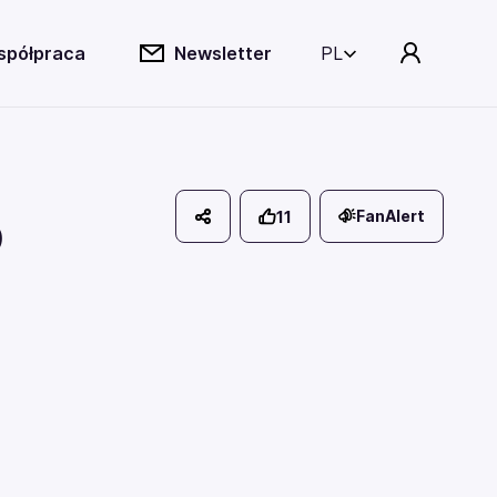
spółpraca
Newsletter
PL
6
FanAlert
11