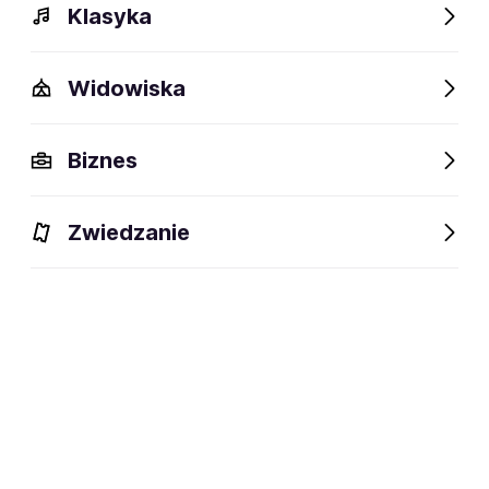
Klasyka
Widowiska
Biznes
Zwiedzanie
Bilety
Dlaczego warto?
O wydarzeniu
Artyści
BILETY