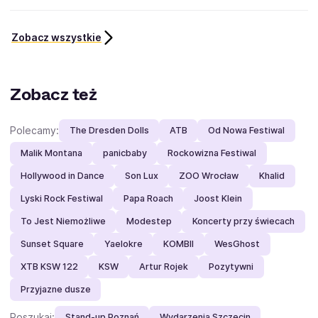
Zobacz wszystkie
Zobacz też
Polecamy:
The Dresden Dolls
ATB
Od Nowa Festiwal
Malik Montana
panicbaby
Rockowizna Festiwal
Hollywood in Dance
Son Lux
ZOO Wrocław
Khalid
Lyski Rock Festiwal
Papa Roach
Joost Klein
To Jest Niemożliwe
Modestep
Koncerty przy świecach
Sunset Square
Yaelokre
KOMBII
WesGhost
XTB KSW 122
KSW
Artur Rojek
Pozytywni
Przyjazne dusze
Poszukaj:
Stand-up Poznań
Wydarzenia Szczecin