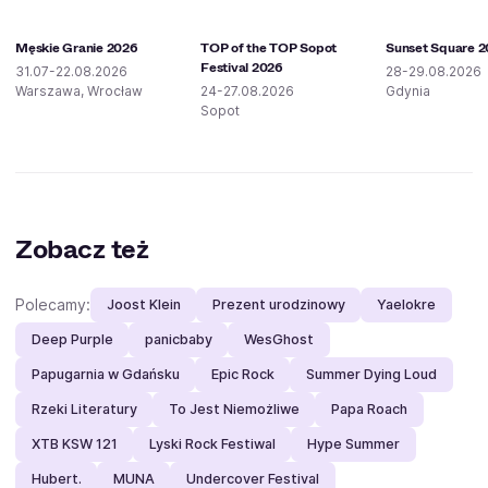
Męskie Granie 2026
TOP of the TOP Sopot
Sunset Square 
Festival 2026
31.07-22.08.2026
28-29.08.2026
Warszawa, Wrocław
24-27.08.2026
Gdynia
Sopot
Zobacz też
Polecamy:
Joost Klein
Prezent urodzinowy
Yaelokre
Deep Purple
panicbaby
WesGhost
Papugarnia w Gdańsku
Epic Rock
Summer Dying Loud
Rzeki Literatury
To Jest Niemożliwe
Papa Roach
XTB KSW 121
Lyski Rock Festiwal
Hype Summer
Hubert.
MUNA
Undercover Festival