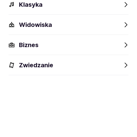
Klasyka
Widowiska
Biznes
Zwiedzanie
Dlaczego warto?
O wydarzeniu
Artyści
Lokalizac
Dlaczego warto?