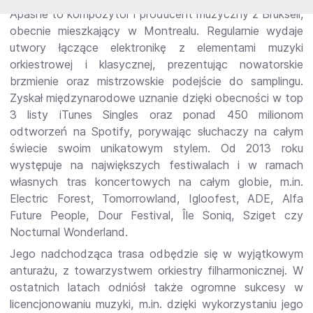
Apashe to kompozytor i producent muzyczny z Brukseli,
obecnie mieszkający w Montrealu. Regularnie wydaje
utwory łączące elektronikę z elementami muzyki
orkiestrowej i klasycznej, prezentując nowatorskie
brzmienie oraz mistrzowskie podejście do samplingu.
Zyskał międzynarodowe uznanie dzięki obecności w top
3 listy iTunes Singles oraz ponad 450 milionom
odtworzeń na Spotify, porywając słuchaczy na całym
świecie swoim unikatowym stylem. Od 2013 roku
występuje na największych festiwalach i w ramach
własnych tras koncertowych na całym globie, m.in.
Electric Forest, Tomorrowland, Igloofest, ADE, Alfa
Future People, Dour Festival, Île Soniq, Sziget czy
Nocturnal Wonderland.
Jego nadchodząca trasa odbędzie się w wyjątkowym
anturażu, z towarzystwem orkiestry filharmonicznej. W
ostatnich latach odniósł także ogromne sukcesy w
licencjonowaniu muzyki, m.in. dzięki wykorzystaniu jego