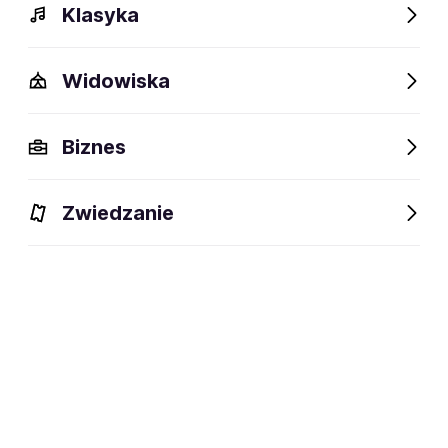
Klasyka
Widowiska
Biznes
Dlaczego warto?
Zwiedzanie
BLIK Płacę
Później
Raty
Ubezpieczenie