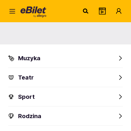
Apashe Live with Philharmonic
Orchestra
Warszawa
Muzyka
Organizator:
Fource Entertainment sp. z o o
Teatr
Sport
Rodzina