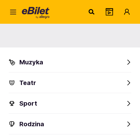
Home
Klasyka
Muzyka filmowa
Wednesday przy
świecach
Wednesday przy świecach
Muzyka
Organizator:
Zaxidfest Sp. z o.o
Teatr
FanAlert
10
Sport
Rodzina