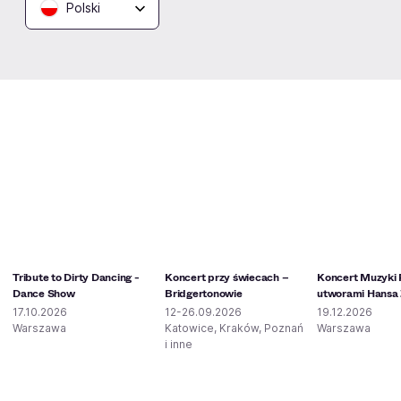
Polski
Podobne wydarzenia
Tribute to Dirty Dancing -
Koncert przy świecach –
Koncert Muzyki 
Dance Show
Bridgertonowie
utworami Hansa
17.10.2026
12-26.09.2026
19.12.2026
Warszawa
Katowice, Kraków, Poznań
Warszawa
i inne