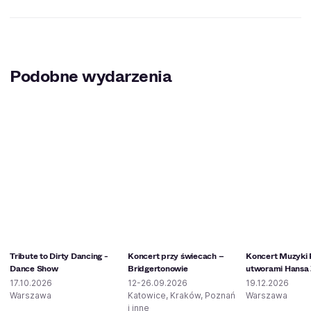
Podobne wydarzenia
Tribute to Dirty Dancing -
Koncert przy świecach –
Koncert Muzyki 
Dance Show
Bridgertonowie
utworami Hansa
17.10.2026
12-26.09.2026
19.12.2026
Warszawa
Katowice, Kraków, Poznań
Warszawa
i inne