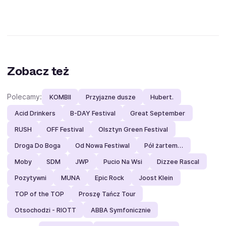
Zobacz też
Polecamy:
KOMBII
Przyjazne dusze
Hubert.
Acid Drinkers
B-DAY Festival
Great September
RUSH
OFF Festival
Olsztyn Green Festival
Droga Do Boga
Od Nowa Festiwal
Pół żartem…
Moby
SDM
JWP
Pucio Na Wsi
Dizzee Rascal
Pozytywni
MUNA
Epic Rock
Joost Klein
TOP of the TOP
Proszę Tańcz Tour
Otsochodzi - RIOTT
ABBA Symfonicznie