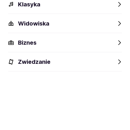
Klasyka
Widowiska
Biznes
Zwiedzanie
Dlaczego warto?
O wydarzeniu
Lokalizacja
Dlaczego warto?